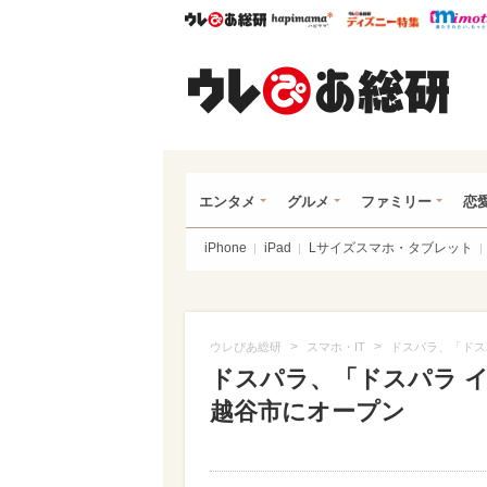
ウレぴあ総研
ハピママ*
ウレぴあ
ウレ
エンタメ
グルメ
ファミリー
恋
iPhone
iPad
Lサイズスマホ・タブレット
>
>
ウレぴあ総研
スマホ・IT
ドスパラ、「ドス
ドスパラ、「ドスパラ イ
越谷市にオープン