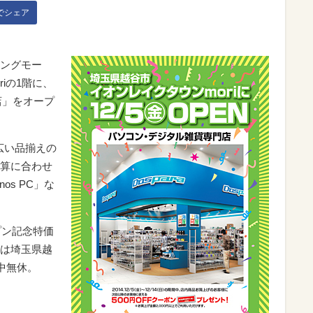
kでシェア
ングモー
iの1階に、
店」をオープ
広い品揃えの
算に合わせ
nos PC」な
プン記念特価
は埼玉県越
中無休。