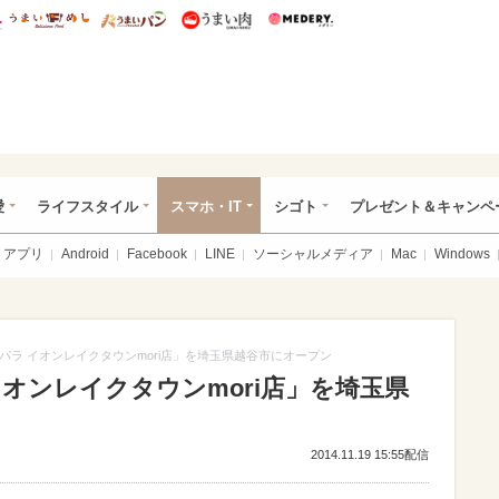
総研 ディズニー特集
mimot.
うまいめし
うまいパン
うまい肉
Medery.
ぴあ総研（うれぴあ）
愛
ライフスタイル
スマホ・IT
シゴト
プレゼント＆キャンペ
アプリ
Android
Facebook
LINE
ソーシャルメディア
Mac
Windows
パラ イオンレイクタウンmori店」を埼玉県越谷市にオープン
オンレイクタウンmori店」を埼玉県
2014.11.19 15:55配信