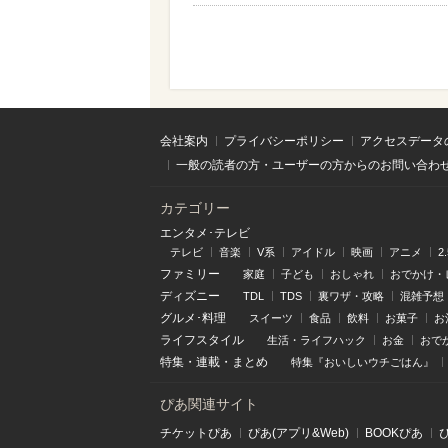
会社案内
プライバシーポリシー
アクセスデータ
一般の読者の方・ユーザーの方からのお問い合わ
カテゴリー
エンタメ･テレビ
テレビ
音楽
V系
アイドル
映画
アニメ
2
ファミリー
家庭
子ども
おしゃれ
おでかけ・
ディズニー
TDL
TDS
裏ワザ・攻略
混雑予想
グルメ･料理
スイーツ
食品
飲料
お菓子
お
ライフスタイル
生活・ライフハック
お金
おで
特集
・
連載
・
まとめ
特集『おいしいウチごはん』
ぴあ関連サイト
チケットぴあ
ぴあ(アプリ&Web)
BOOKぴあ