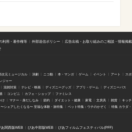
の利用・著作権等
外部送信ポリシー
広告出稿・お取り組みのご相談・情報掲載
せ
.5次元ミュージカル
演劇
ニコ動
本・マンガ
ゲーム
イベント
アート
スポ
レジャー
混雑対策
テレビ・映画
ディズニーグッズ
アプリ・ゲーム
ディズニーパス
酒
コンビニ
カフェ・ショップ
ファミレス
かけ
マナー・身だしなみ
節約
ダイエット・健康
家電
文房具
雑貨
キッチ
〜シェアしたくなる〜 至福な体験・旅特集
ペット特集：ウチのかぞく
特集 カラダ
ぴあ関⻄版WEB
ぴあ中部版WEB
ぴあフィルムフェスティバル(PFF)