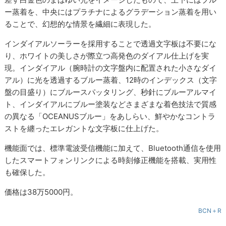
ー蒸着を、中央にはプラチナによるグラデーション蒸着を用い
ることで、幻想的な情景を繊細に表現した。
インダイアルソーラーを採用することで透過文字板は不要にな
り、ホワイトの美しさが際立つ高発色のダイアル仕上げを実
現。インダイアル（腕時計の文字盤内に配置された小さなダイ
アル）に光を透過するブルー蒸着、12時のインデックス（文字
盤の目盛り）にブルースパッタリング、秒針にブルーアルマイ
ト、インダイアルにブルー塗装などさまざまな着色技法で質感
の異なる「OCEANUSブルー」をあしらい、鮮やかなコントラ
ストを纏ったエレガントな文字板に仕上げた。
機能面では、標準電波受信機能に加えて、Bluetooth通信を使用
したスマートフォンリンクによる時刻修正機能を搭載、実用性
も確保した。
価格は38万5000円。
BCN＋R