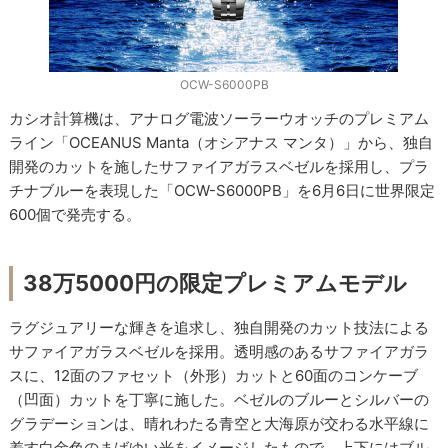
OCW-S6000PB
カシオ計算機は、アナログ電波ソーラーウオッチのプレミアム
ライン「OCEANUS Manta（オシアナス マンタ）」から、独自
開発のカットを施したサファイアガラスベゼルを採用し、プラ
チナブルーを表現した「OCW-S6000PB」を6月6日に世界限定
600個で発売する。
38万5000円の限定プレミアムモデル
ラグジュアリーな輝きを追求し、独自開発のカット技法による
サファイアガラスベゼルを採用。透明感のあるサファイアガラ
スに、12面のファセット（外形）カットと60面のコンケーブ
（凹面）カットを丁寧に施した。ベゼルのブルーとシルバーの
グラデーションは、晴れわたる青空と大海原が交わる水平線に
差す白金色のまばゆい光をイメージしたもので、上下にはブル