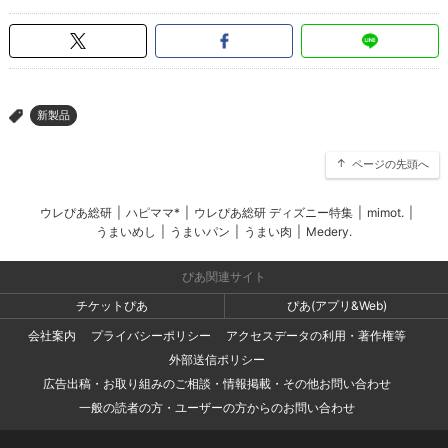
新製品
>
ページの先頭へ
ウレぴあ総研
|
ハピママ*
|
ウレぴあ総研 ディズニー特集
|
mimot.
|
うまいめし
|
うまいパン
|
うまい肉
|
Medery.
ぴあ関連サイト
チケットぴあ
ぴあ(アプリ&Web)
会社案内
プライバシーポリシー
アクセスデータの利用・著作権等
外部送信ポリシー
広告出稿・お取り組みのご相談・情報掲載・その他お問い合わせ
一般の読者の方・ユーザーの方からのお問い合わせ