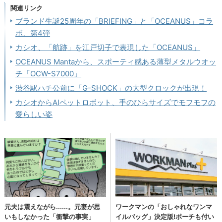
関連リンク
ブランド生誕25周年の「BRIEFING」と「OCEANUS」コラ
ボ、第4弾
カシオ、「航跡」を江戸切子で表現した「OCEANUS」
OCEANUS Mantaから、スポーティ感ある薄型メタルウオッ
チ「OCW-S7000」
渋谷駅ハチ公前に「G-SHOCK」の大型クロックが出現！
カシオからAIペットロボット、手のひらサイズでモフモフの
愛らしい姿