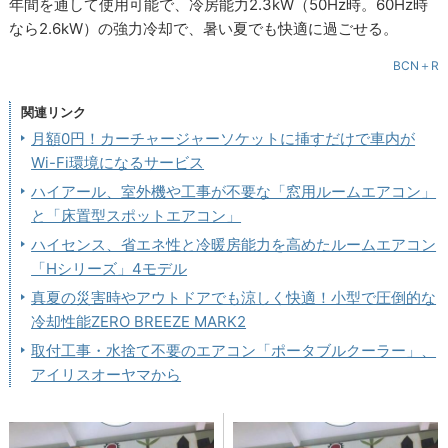
年間を通して使用可能で、冷房能力2.3kW（50Hz時。60Hz時
なら2.6kW）の強力冷却で、暑い夏でも快適に過ごせる。
BCN＋R
関連リンク
月額0円！カーチャージャーソケットに挿すだけで車内が
Wi-Fi環境になるサービス
ハイアール、室外機や工事が不要な「窓用ルームエアコン」
と「床置型スポットエアコン」
ハイセンス、省エネ性と冷暖房能力を高めたルームエアコン
「Hシリーズ」4モデル
真夏の災害時やアウトドアでも涼しく快適！小型で圧倒的な
冷却性能ZERO BREEZE MARK2
取付工事・水捨て不要のエアコン「ポータブルクーラー」、
アイリスオーヤマから