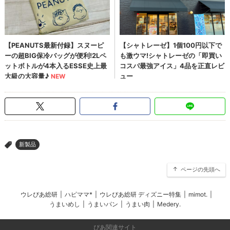
新製品
>
ページの先頭へ
ウレぴあ総研
|
ハピママ*
|
ウレぴあ総研 ディズニー特集
|
mimot.
|
うまいめし
|
うまいパン
|
うまい肉
|
Medery.
ぴあ関連サイト