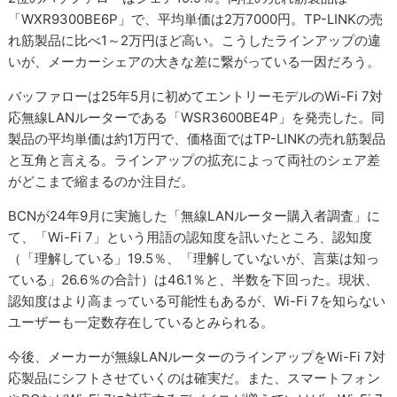
「WXR9300BE6P」で、平均単価は2万7000円。TP-LINKの売
れ筋製品に比べ1～2万円ほど高い。こうしたラインアップの違
いが、メーカーシェアの大きな差に繋がっている一因だろう。
バッファローは25年5月に初めてエントリーモデルのWi-Fi 7対
応無線LANルーターである「WSR3600BE4P」を発売した。同
製品の平均単価は約1万円で、価格面ではTP-LINKの売れ筋製品
と互角と言える。ラインアップの拡充によって両社のシェア差
がどこまで縮まるのか注目だ。
BCNが24年9月に実施した「無線LANルーター購入者調査」に
て、「Wi-Fi 7」という用語の認知度を訊いたところ、認知度
（「理解している」19.5％、「理解していないが、言葉は知っ
ている」26.6％の合計）は46.1％と、半数を下回った。現状、
認知度はより高まっている可能性もあるが、Wi-Fi 7を知らない
ユーザーも一定数存在しているとみられる。
今後、メーカーが無線LANルーターのラインアップをWi-Fi 7対
応製品にシフトさせていくのは確実だ。また、スマートフォン