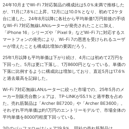
24年10月までWi-Fi 7対応製品の構成比は5.0％未満で推移した
が、11月に7.8％に上昇。12月には10.0％となり、初めて2ケタ
台に達した。24年8月以降に各社から平均単価1万円前後の手頃
なWi-Fi 7対応無線LANルーターが発売されたことに加え、
「iPhone 16」シリーズや「Pixel 9」などWi-Fi 7に対応するス
マートフォンの発売により、Wi-Fi 7の恩恵を受けられるユーザ
ーが増えたことも構成比増加の要因だろう。
25年1月以降も平均単価は下がり続け、4月には初めて2万円を
下回った。5月は更に下落し、1万8600円となっている。単価の
下落に比例するように構成比は増加しており、直近5月は17.6％
と過去最高を記録した。
Wi-Fi 7対応無線LANルーターに絞った市場での、25年5月のメ
ーカー別販売台数シェアは、TP-LINKが55.1％と過半数を占め
た。売れ筋製品は「Archer BE7200」や「Archer BE3600」。
それぞれ平均単価は約1万円のエントリーモデルで、市場全体の
平均単価を8000円程度下回っている。
2位のバッファローはシェア19.9％。同社の売れ筋製品は