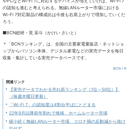
やPCなどWi-Fi 7に対応するデバイスが増えていけば、Wi-Fi 7
の認知も進むと考えられる。無線LANルーター市場における
Wi-Fi 7対応製品の構成比は今後も右肩上がりで増加していくだ
ろう。
■BCN総研・筧 采斗（かけい さいと）
＊「BCNランキング」は、全国の主要家電量販店・ネットショ
ップからパソコン本体、デジタル家電などの実売データを毎日
収集・集計している実売データベースです。
BCN＋R
関連リンク
【実売データでわかる売れ筋ランキング（1位～50位）】
（毎週木曜日更新）
「Wi-Fi 7」の認知度は4割台半ばにとどまる
22年9月以降前年割れで推移、ホームルーター市場
縮小続く無線LANルーター市場、コロナ禍の反動減から抜け
出せず