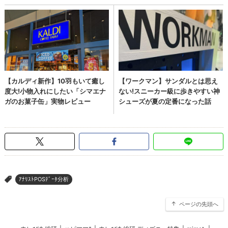
ｱﾅﾘｽﾄPOSﾃﾞｰﾀ分析
>
ページの先頭へ