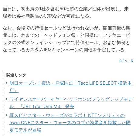
当日は、初出展の1社を含む50社超の企業／団体が出展し、来
場者は各社新製品の試聴などが可能になる。
なお、会場での特価セールなどは行われないが、開催前後の期
間にはこれまでの「ヘッドフォン祭」と同様に、フジヤエービ
ックの公式オンラインショップにて特価セール、および恒例と
なっているカスタムIEMキャンペーンの開催を予定している。
BCN＋R
関連リンク
明日オープン！横浜・戸塚区に「Tecc LIFE SELECT 横浜本
店」
ワイヤレスオーバーイヤーヘッドホンのフラッグシップモデ
ル、「JBL Tour One M3」発売
耳スピとスター・ウォーズがコラボ！ NTTソノリティの
nwm ONEにスター・ウォーズのロゴや効果音を搭載した限
定モデルが登場