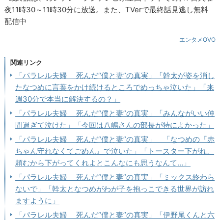
夜11時30～11時30分に放送。また、TVerで最終話見逃し無料
配信中
エンタメOVO
関連リンク
「パラレル夫婦 死んだ“僕と妻”の真実」「幹太が姿を消し
たなつめに言葉をかけ続けるところでめっちゃ泣いた」「来
週30分で本当に解決するの？」
「パラレル夫婦 死んだ“僕と妻”の真実」「みんながいい仲
間過ぎて泣けた」「今回は八嶋さんの部長が特によかった」
「パラレル夫婦 死んだ“僕と妻”の真実」 「なつめの『赤
ちゃん守れなくてごめん』で泣いた」「トースター下がれ、
頼むから下がってくれよとこんなにも思うなんて…」
「パラレル夫婦 死んだ“僕と妻”の真実」「ミックス終わら
ないで」「幹太となつめがわが子を抱っこできる世界が訪れ
ますように」
「パラレル夫婦 死んだ“僕と妻”の真実」「伊野尾くんと六