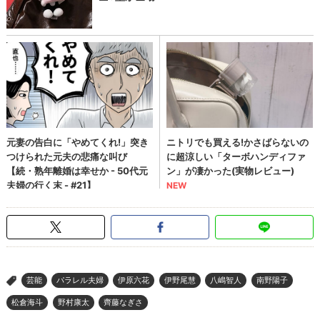
芸能
パラレル夫婦
伊原六花
伊野尾慧
八嶋智人
南野陽子
>
松倉海斗
野村康太
齊藤なぎさ