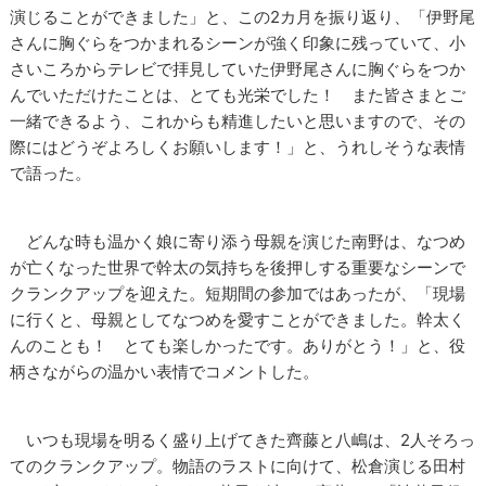
演じることができました」と、この2カ月を振り返り、「伊野尾
さんに胸ぐらをつかまれるシーンが強く印象に残っていて、小
さいころからテレビで拝見していた伊野尾さんに胸ぐらをつか
んでいただけたことは、とても光栄でした！ また皆さまとご
一緒できるよう、これからも精進したいと思いますので、その
際にはどうぞよろしくお願いします！」と、うれしそうな表情
で語った。
どんな時も温かく娘に寄り添う母親を演じた南野は、なつめ
が亡くなった世界で幹太の気持ちを後押しする重要なシーンで
クランクアップを迎えた。短期間の参加ではあったが、「現場
に行くと、母親としてなつめを愛すことができました。幹太く
んのことも！ とても楽しかったです。ありがとう！」と、役
柄さながらの温かい表情でコメントした。
いつも現場を明るく盛り上げてきた齊藤と八嶋は、2人そろっ
てのクランクアップ。物語のラストに向けて、松倉演じる田村