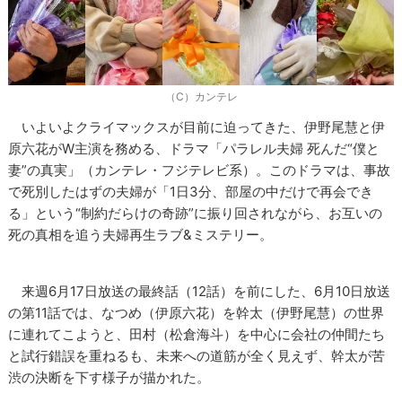
（C）カンテレ
いよいよクライマックスが目前に迫ってきた、伊野尾慧と伊
原六花がW主演を務める、ドラマ「パラレル夫婦 死んだ“僕と
妻”の真実」（カンテレ・フジテレビ系）。このドラマは、事故
で死別したはずの夫婦が「1日3分、部屋の中だけで再会でき
る」という“制約だらけの奇跡”に振り回されながら、お互いの
死の真相を追う夫婦再生ラブ&ミステリー。
来週6月17日放送の最終話（12話）を前にした、6月10日放送
の第11話では、なつめ（伊原六花）を幹太（伊野尾慧）の世界
に連れてこようと、田村（松倉海斗）を中心に会社の仲間たち
と試行錯誤を重ねるも、未来への道筋が全く見えず、幹太が苦
渋の決断を下す様子が描かれた。