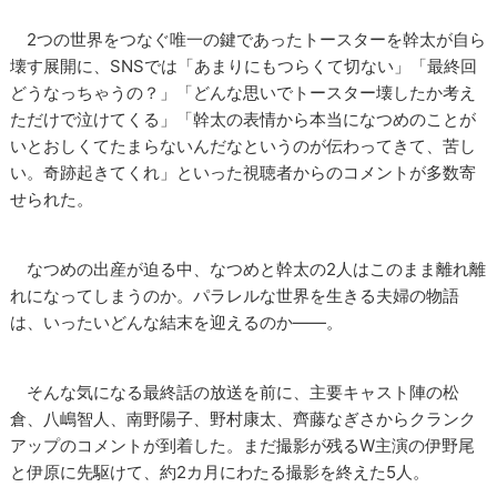
2つの世界をつなぐ唯一の鍵であったトースターを幹太が自ら
壊す展開に、SNSでは「あまりにもつらくて切ない」「最終回
どうなっちゃうの？」「どんな思いでトースター壊したか考え
ただけで泣けてくる」「幹太の表情から本当になつめのことが
いとおしくてたまらないんだなというのが伝わってきて、苦し
い。奇跡起きてくれ」といった視聴者からのコメントが多数寄
せられた。
なつめの出産が迫る中、なつめと幹太の2人はこのまま離れ離
れになってしまうのか。パラレルな世界を生きる夫婦の物語
は、いったいどんな結末を迎えるのか――。
そんな気になる最終話の放送を前に、主要キャスト陣の松
倉、八嶋智人、南野陽子、野村康太、齊藤なぎさからクランク
アップのコメントが到着した。まだ撮影が残るW主演の伊野尾
と伊原に先駆けて、約2カ月にわたる撮影を終えた5人。