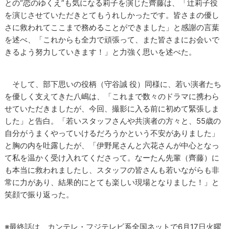
との“恋のゆくえ”も気になる莉子を演じた齊藤は、「辻莉子役
を演じさせていただきとてもうれしかったです。皆さまの優し
さに救われてここまで務めることができました」と感謝の言葉
を述べ、「これからも全力で頑張って、また皆さまにお会いで
きるよう努力していきます！」と力強く思いを述べた。
そして、部下思いの役柄（守谷誠 役）同様に、若い演者たち
を優しく支えてきた八嶋は、「これまで数々のドラマに携わら
せていただきましたが、今回、撮影に入る前に初めて緊張しま
した」と告白。「若いスタッフさんや共演者の方々と、55歳の
自分がうまくやっていけるだろうかという不安がありました」
と胸の内を吐露したが、「伊野尾さんと六花さんが中心となっ
て私を温かく受け入れてくださって。なーたん先輩（齊藤）に
も本当に救われましたし、スタッフの皆さんも若いながらも非
常に力があり、結果的にとても楽しい現場となりました！」と
笑顔で振り返った。
※最終話は、カンテレ・フジテレビ系全国ネットで6月17日火曜