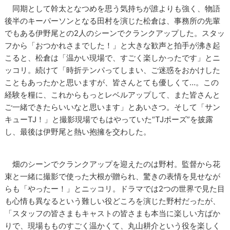
同期として幹太となつめを思う気持ちが誰よりも強く、物語
後半のキーパーソンとなる田村を演じた松倉は、事務所の先輩
でもある伊野尾との2人のシーンでクランクアップした。スタッ
フから「おつかれさまでした！」と大きな歓声と拍手が沸き起
こると、松倉は「温かい現場で、すごく楽しかったです」とニ
ッコリ。続けて「時折テンパってしまい、ご迷惑をおかけした
こともあったかと思いますが、皆さんとても優しくて…。この
経験を糧に、これからもっとレベルアップして、また皆さんと
ご一緒できたらいいなと思います」とあいさつ。そして「サン
キューTJ！」と撮影現場でもはやっていた“TJポーズ”を披露
し、最後は伊野尾と熱い抱擁を交わした。
畑のシーンでクランクアップを迎えたのは野村。監督から花
束と一緒に撮影で使った大根が贈られ、驚きの表情を見せなが
らも「やったー！」とニッコリ。ドラマでは2つの世界で見た目
も心情も異なるという難しい役どころを演じた野村だったが、
「スタッフの皆さまもキャストの皆さまも本当に楽しい方ばか
りで、現場もものすごく温かくて、丸山耕介という役を楽しく