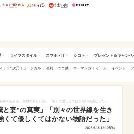
総研 ディズニー特集
mimot.
うまいめし
うまいパン
うまい肉
Medery.
ぴあ総研（うれぴあ）
愛
ライフスタイル
スマホ・IT
シゴト
プレゼント＆キャンペ
メ
2.5次元ミュージカル
演劇
ニコ動
本・マンガ
ゲーム
イベント
世界線を生きる。夫婦の新しい形」「強くて優しくてはかない物語だった」
僕と妻”の真実」「別々の世界線を生き
強くて優しくてはかない物語だった」
2025.6.18 12:10配信