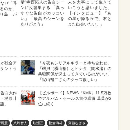
晴”寺西拓人の告白シー
人を大事にして生きて
はなぜ「呼
ンに反響集まる 「真っ
いこうと思いました」
るのか、
すぐな告白がカッコい
【インタビュー】『あ
り島」が
い」「最高のシーンを
の星が降る丘で、君と
ありがとう」
また出会いたい。』
』が総合ア
「今夜もシリアルキラーと待ち合わせ」
』サントラ
「磯貝（横山裕）とヒナタ（関水渚）の
共犯関係が深まってきているのがいい」
「縦山裕二さんのグッズ欲しい」
「告白大作
【ビルボード】NEWS『KMK』11.5万枚
娘・梶原叶
でアルバム・セールス首位獲得 葛葉が2
は誰」
位に続く
野尾慧
八嶋智人
岐洲匠
松倉海斗
齊藤なぎさ