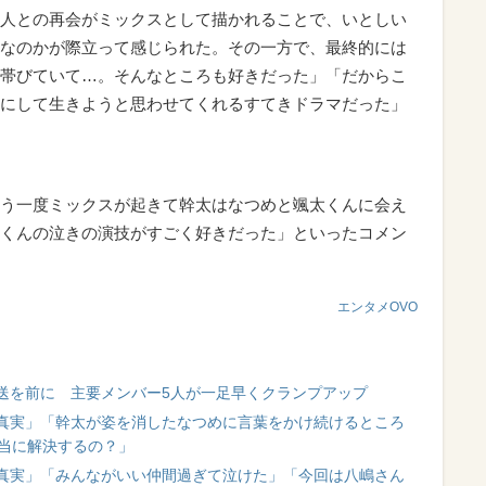
人との再会がミックスとして描かれることで、いとしい
なのかが際立って感じられた。その一方で、最終的には
帯びていて…。そんなところも好きだった」「だからこ
にして生きようと思わせてくれるすてきドラマだった」
う一度ミックスが起きて幹太はなつめと颯太くんに会え
くんの泣きの演技がすごく好きだった」といったコメン
エンタメOVO
送を前に 主要メンバー5人が一足早くクランプアップ
の真実」「幹太が姿を消したなつめに言葉をかけ続けるところ
本当に解決するの？」
の真実」「みんながいい仲間過ぎて泣けた」「今回は八嶋さん