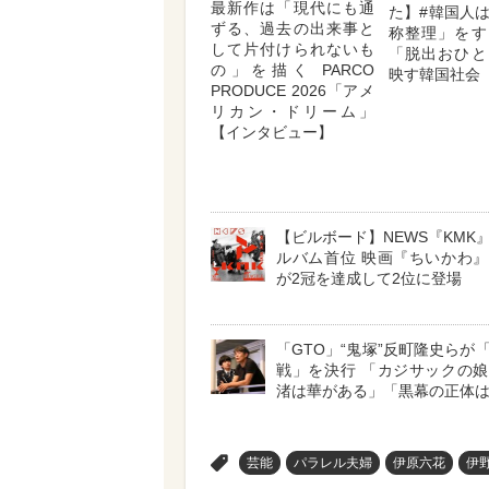
最新作は「現代にも通
た】#韓国人
ずる、過去の出来事と
称整理」をす
して片付けられないも
「脱出おひと
の」を描く PARCO
映す韓国社会
PRODUCE 2026「アメ
リカン・ドリーム」
【インタビュー】
【ビルボード】NEWS『KMK
ルバム首位 映画『ちいかわ
が2冠を達成して2位に登場
「GTO」“鬼塚”反町隆史らが
戦」を決行 「カジサックの
渚は華がある」「黒幕の正体
>
芸能
パラレル夫婦
伊原六花
伊