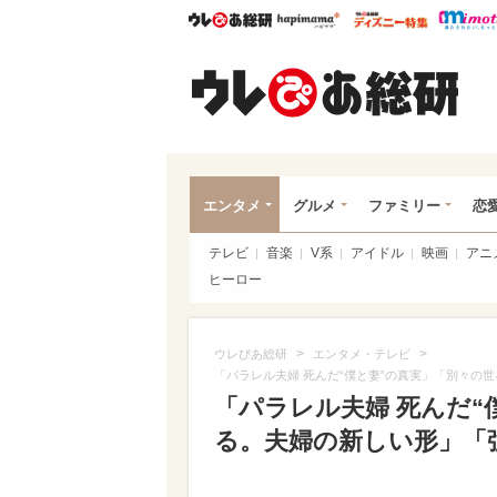
ウレぴあ総研
ハピママ*
ウレぴあ
ウレ
エンタメ
グルメ
ファミリー
恋
テレビ
音楽
V系
アイドル
映画
アニ
ヒーロー
>
>
ウレぴあ総研
エンタメ・テレビ
「パラレル夫婦 死んだ“僕と妻”の真実」「別々の
「パラレル夫婦 死んだ“
る。夫婦の新しい形」「