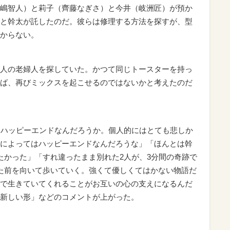
嶋智人）と莉子（齊藤なぎさ）と今井（岐洲匠）が預か
と幹太が託したのだ。彼らは修理する方法を探すが、型
からない。
人の老婦人を探していた。かつて同じトースターを持っ
ば、再びミックスを起こせるのではないかと考えたのだ
はハッピーエンドなんだろうか。個人的にはとても悲しか
によってはハッピーエンドなんだろうな」「ほんとは幹
たかった」「すれ違ったまま別れた2人が、3分間の奇跡で
た前を向いて歩いていく。強くて優しくてはかない物語だ
で生きていてくれることがお互いの心の支えになるんだ
新しい形」などのコメントが上がった。