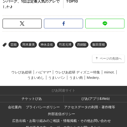
芸能
岡本夏美
神永圭佑
竹若元博
西銘駿
飯田里穂
>
ページの先頭へ
ウレぴあ総研
|
ハピママ*
|
ウレぴあ総研 ディズニー特集
|
mimot.
|
うまいめし
|
うまいパン
|
うまい肉
|
Medery.
ぴあ関連サイト
チケットぴあ
ぴあ(アプリ&Web)
会社案内
プライバシーポリシー
アクセスデータの利用・著作権等
外部送信ポリシー
広告出稿・お取り組みのご相談・情報掲載・その他お問い合わせ