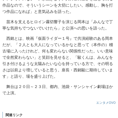
作品なので、そういうシーンを大切にしたい。感動し、胸を打
つ作品になれば」と意気込みを語った。
苗木を支えるヒロイン霧切響子を演じる岡本は「みんなで丁
寧な気持ちでつないでいけたら」と公演への思いを語った。
西銘とは、映画『仮面ライダー１号』で共演経験のある岡本
だが、「２人とも大人になっているかなと思って（本作の）稽
古場に入ったけれど、何も変わらない関係性だった。いい意味
で全然変わらない」と笑顔を見せると、「駿くんは、みんなを
引き付けるような太陽みたいな心を持っている方で、その明る
さは以前より増していると思う。座長・西銘駿に期待していま
す」と語り、場を盛り上げた。
舞台は２０日～２３日、都内、池袋・サンシャイン劇場ほか
で上演。
エンタメOVO
関連リンク