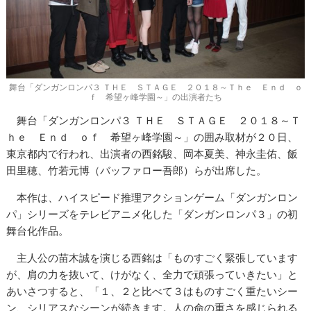
舞台「ダンガンロンパ３ ＴＨＥ ＳＴＡＧＥ ２０１８～Ｔｈｅ Ｅｎｄ ｏ
ｆ 希望ヶ峰学園～」の出演者たち
舞台「ダンガンロンパ３ ＴＨＥ ＳＴＡＧＥ ２０１８～Ｔ
ｈｅ Ｅｎｄ ｏｆ 希望ヶ峰学園～」の囲み取材が２０日、
東京都内で行われ、出演者の西銘駿、岡本夏美、神永圭佑、飯
田里穂、竹若元博（バッファロー吾郎）らが出席した。
本作は、ハイスピード推理アクションゲーム「ダンガンロン
パ」シリーズをテレビアニメ化した「ダンガンロンパ３」の初
舞台化作品。
主人公の苗木誠を演じる西銘は「ものすごく緊張しています
が、肩の力を抜いて、けがなく、全力で頑張っていきたい」と
あいさつすると、「１、２と比べて３はものすごく重たいシー
ン、シリアスなシーンが続きます。人の命の重さを感じられる