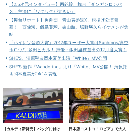
【2.5次元インタビュー】西銘駿、舞台「ダンガンロンパ
３」主演に「ワクワクが大きい」
【舞台リポート】男劇団 青山表参道X、旗揚げ公演開
幕！ 西銘駿、飯島寛騎、栗山航、塩野瑛久らイケメンが集
結
『ハイレゾ音源大賞』2017年ユーザー大賞はSuchmos/真空
ホロウ/宇多田ヒカル！ 声優・飯田里穂選出の12月度大賞も
SHE'S、清原翔＆岡本夏美出演「White」MV公開
SHE’S 新作『Wandering』より「White」MV公開！ 清原翔
＆岡本夏美が“今”を表現