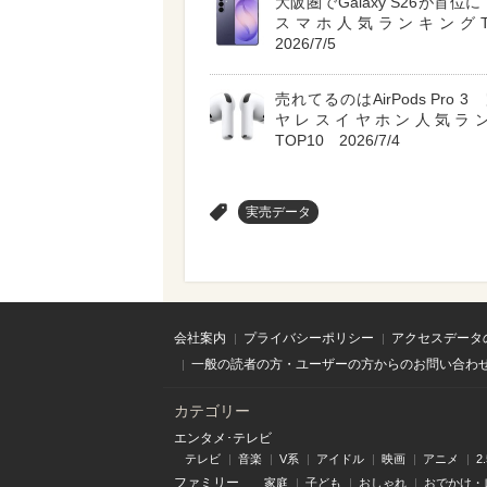
大阪圏でGalaxy S26が首位に A
スマホ人気ランキングT
2026/7/5
売れてるのはAirPods Pro 
ヤレスイヤホン人気ラ
TOP10 2026/7/4
>
実売データ
会社案内
プライバシーポリシー
アクセスデータ
一般の読者の方・ユーザーの方からのお問い合わ
カテゴリー
エンタメ･テレビ
テレビ
音楽
V系
アイドル
映画
アニメ
2
ファミリー
家庭
子ども
おしゃれ
おでかけ・