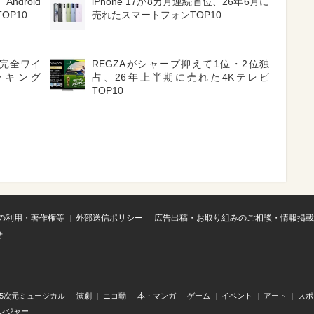
ndroid
iPhone 17が8カ月連続首位、26年6月に
OP10
売れたスマートフォンTOP10
3 完全ワイ
REGZAがシャープ抑えて1位・2位独
ンキング
占、26年上半期に売れた4Kテレビ
TOP10
の利用・著作権等
外部送信ポリシー
広告出稿・お取り組みのご相談・情報掲載
せ
.5次元ミュージカル
演劇
ニコ動
本・マンガ
ゲーム
イベント
アート
スポ
レジャー