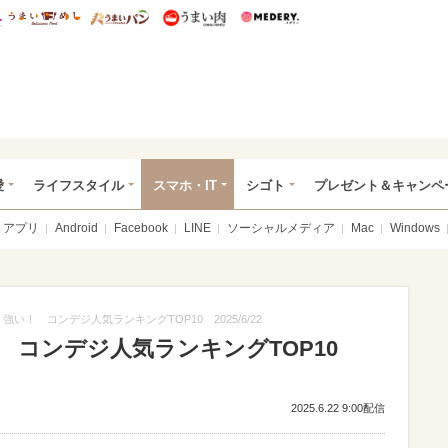
総研 ディズニー特集
mimot.
うまいめし
うまいパン
うまい肉
Medery.
ぴあ総研（うれぴあ）
愛
ライフスタイル
スマホ・IT
シゴト
プレゼント＆キャンペ
アプリ
Android
Facebook
LINE
ソーシャルメディア
Mac
Windows
55」強い！ コンデジ人気ランキングTOP10 2025/6/22
強い！ コンデジ人気ランキングTOP10
2025.6.22 9:00配信