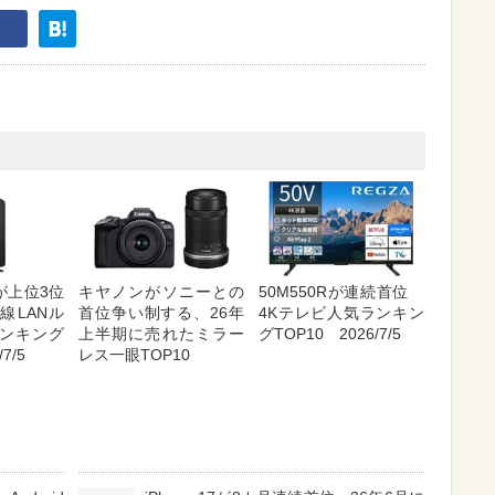
が上位3位
キヤノンがソニーとの
50M550Rが連続首位
線LANル
首位争い制する、26年
4Kテレビ人気ランキン
ンキング
上半期に売れたミラー
グTOP10 2026/7/5
7/5
レス一眼TOP10