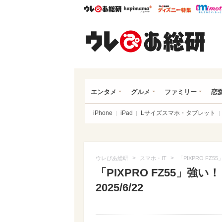
ウレぴあ総研
ハピママ*
ウレぴあ
ウレ
エンタメ
グルメ
ファミリー
恋
iPhone
iPad
Lサイズスマホ・タブレット
>
>
ウレぴあ総研
スマホ・IT
「PIXPRO FZ
「PIXPRO FZ55」
2025/6/22