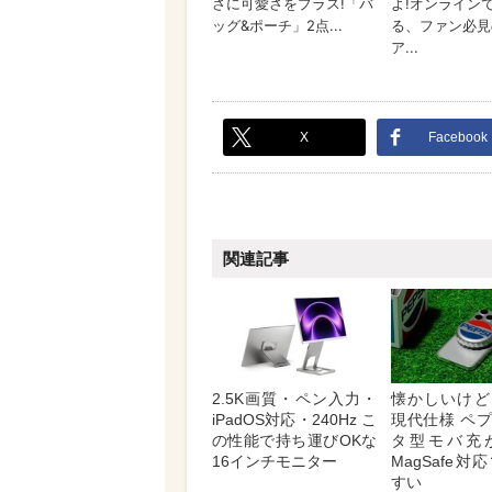
X
Facebook
関連記事
2.5K画質・ペン入力・
懐かしいけど
iPadOS対応・240Hz こ
現代仕様 ペ
の性能で持ち運びOKな
タ型モバ充
16インチモニター
MagSafe
すい