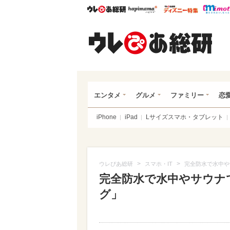
ウレぴあ総研
ハピママ*
ウレぴあ
ウレ
エンタメ
グルメ
ファミリー
恋
iPhone
iPad
Lサイズスマホ・タブレット
>
>
ウレぴあ総研
スマホ・IT
完全防水で水中や
完全防水で水中やサウナ
グ」