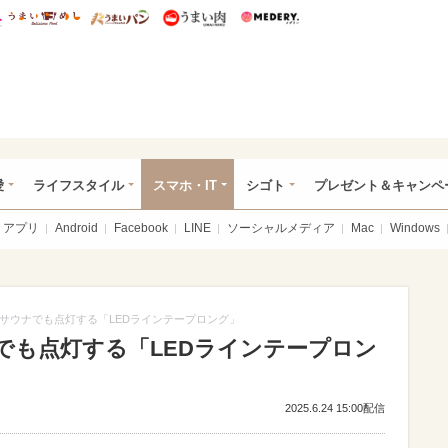
総研 ディズニー特集
mimot.
うまいめし
うまいパン
うまい肉
Medery.
ぴあ総研（うれぴあ）
愛
ライフスタイル
スマホ・IT
シゴト
プレゼント＆キャンペ
アプリ
Android
Facebook
LINE
ソーシャルメディア
Mac
Windows
サウナでも点灯する「LEDラインテープロング」
でも点灯する「LEDラインテープロン
2025.6.24 15:00配信