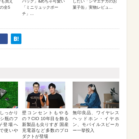
しっかり
壁コンセントもやる
無印良品、ワイヤレス
プシ瓶のフ
の？CIO 10年目を飾る
ヘッドホン・イヤホ
が登場へ
新製品も尖りすぎ 国産
ン、モバイルスピーカ
対応で使いや
充電器など多数のプロ
ー一挙投入
ダクトが登場