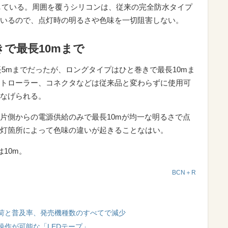
している。周囲を覆うシリコンは、従来の完全防水タイプ
いるので、点灯時の明るさや色味を一切阻害しない。
で最長10mまで
長5mまでだったが、ロングタイプはひと巻きで最長10mま
トローラー、コネクタなどは従来品と変わらずに使用可
なげられる。
片側からの電源供給のみで最長10mが均一な明るさで点
灯箇所によって色味の違いが起きることなはい。
は10m。
BCN＋R
荷と普及率、発売機種数のすべてで減少
操作が可能な「LEDテープ」