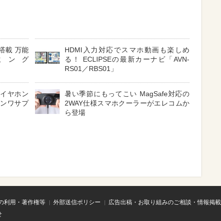
搭載 万能
HDMI入力対応でスマホ動画も楽しめ
ミング
る！ ECLIPSEの最新カーナビ「AVN-
RS01／RBS01」
 イヤホン
暑い季節にもってこい MagSafe対応の
サンワサプ
2WAY仕様スマホクーラーがエレコムか
ら登場
の利用・著作権等
外部送信ポリシー
広告出稿・お取り組みのご相談・情報掲載
せ