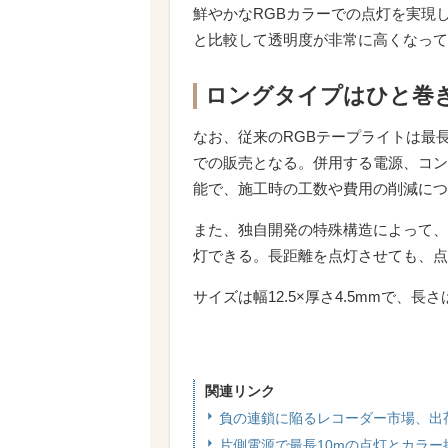
鮮やかなRGBカラーでの点灯を実現
と比較して透明度が非常に高くなって
ロングタイプはひと巻き
なお、従来のRGBテープライトは最
での販売となる。併用する電源、コン
能で、施工時の工数や費用の削減につ
また、独自開発の特殊構造によって、
灯できる。長距離を点灯させても、点
サイズは幅12.5×厚さ4.5mmで、長さ
関連リンク
負の連鎖に陥るレコーダー市場、出
片側電源で最長10mの点灯とカラー