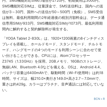
円、SMS機能対応SIMの場合が2720円。初期費用は3000円。
SMS機能対応SIMは、従量課金で、SMS送信料は、国内への送
信が3～30円、国外への送信が50～500円（免税）。SMS受信
は無料。最低利用期間の2年経過後の税別月額料金は、データ通
信専用SIMが933円、SMS機能対応SIMが1073円。最低利用期
間内に解約すると契約解除料が発生する。
「YOGA Tablet 2-830L」は、1920×1200画素の8インチディス
プレイを搭載し、ホールドモード、スタンドモード、チルトモ
ード、ハングモードの4つのモードを利用シーンに合わせて使
い分けることができる。CPUには、Atomプロセッサー
Z3745（1.33GHz）を採用。2GBメモリ、16GBのストレージ、
無線LAN、Bluetooth 4.0などを備える。OSは、Android 4.4。
バッテリ容量は6400mAhで、駆動時間（Wi-Fi使用時）は約18
時間。サイズは、幅210.0×奥行き149.0×高さ2.7～7.0mmで、
重さは約429g。カラーはプラチナ。音声通話には対応していな
い。
BCN＋R