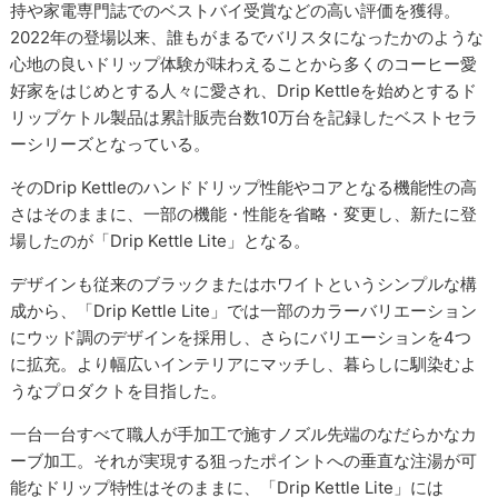
持や家電専門誌でのベストバイ受賞などの高い評価を獲得。
2022年の登場以来、誰もがまるでバリスタになったかのような
心地の良いドリップ体験が味わえることから多くのコーヒー愛
好家をはじめとする人々に愛され、Drip Kettleを始めとするド
リップケトル製品は累計販売台数10万台を記録したベストセラ
ーシリーズとなっている。
そのDrip Kettleのハンドドリップ性能やコアとなる機能性の高
さはそのままに、一部の機能・性能を省略・変更し、新たに登
場したのが「Drip Kettle Lite」となる。
デザインも従来のブラックまたはホワイトというシンプルな構
成から、「Drip Kettle Lite」では一部のカラーバリエーション
にウッド調のデザインを採用し、さらにバリエーションを4つ
に拡充。より幅広いインテリアにマッチし、暮らしに馴染むよ
うなプロダクトを目指した。
一台一台すべて職人が手加工で施すノズル先端のなだらかなカ
ーブ加工。それが実現する狙ったポイントへの垂直な注湯が可
能なドリップ特性はそのままに、「Drip Kettle Lite」には