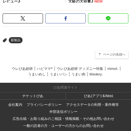
新製品
>
ページの先頭へ
ウレぴあ総研
|
ハピママ*
|
ウレぴあ総研 ディズニー特集
|
mimot.
|
うまいめし
|
うまいパン
|
うまい肉
|
Medery.
ぴあ関連サイト
チケットぴあ
ぴあ(アプリ&Web)
会社案内
プライバシーポリシー
アクセスデータの利用・著作権等
外部送信ポリシー
広告出稿・お取り組みのご相談・情報掲載・その他お問い合わせ
一般の読者の方・ユーザーの方からのお問い合わせ