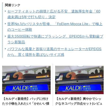
関連リンク
セーフティネットの崩壊と広がる不安 遺族厚生年金「60
歳未満は5年で打ち切り」決定
世界No.1のバリスタが監修、「FoElem Mocca Lite」で極上
のコーヒー体験
最大3500回転で快適にブラッシング、EPEIOSから電動歯ブ
ラシ新製品
パワフルな風量と首振り送風のサーキュレーターがEPEIOS
から、置く場所を選ばないサイズ感