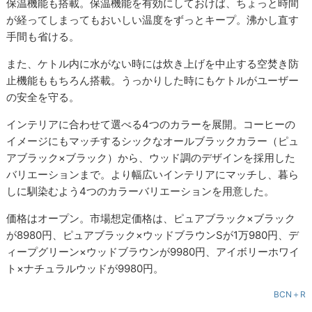
保温機能も搭載。保温機能を有効にしておけば、ちょっと時間
が経ってしまってもおいしい温度をずっとキープ。沸かし直す
手間も省ける。
また、ケトル内に水がない時には炊き上げを中止する空焚き防
止機能ももちろん搭載。うっかりした時にもケトルがユーザー
の安全を守る。
インテリアに合わせて選べる4つのカラーを展開。コーヒーの
イメージにもマッチするシックなオールブラックカラー（ピュ
アブラック×ブラック）から、ウッド調のデザインを採用した
バリエーションまで。より幅広いインテリアにマッチし、暮ら
しに馴染むよう4つのカラーバリエーションを用意した。
価格はオープン。市場想定価格は、ピュアブラック×ブラック
が8980円、ピュアブラック×ウッドブラウンSが1万980円、デ
ィープグリーン×ウッドブラウンが9980円、アイボリーホワイ
ト×ナチュラルウッドが9980円。
BCN＋R