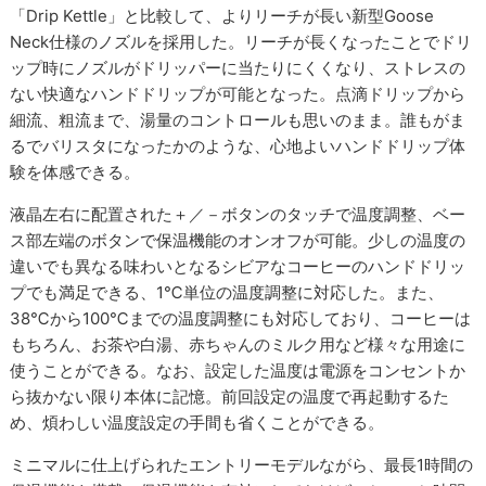
「Drip Kettle」と比較して、よりリーチが長い新型Goose
Neck仕様のノズルを採用した。リーチが長くなったことでドリ
ップ時にノズルがドリッパーに当たりにくくなり、ストレスの
ない快適なハンドドリップが可能となった。点滴ドリップから
細流、粗流まで、湯量のコントロールも思いのまま。誰もがま
るでバリスタになったかのような、心地よいハンドドリップ体
験を体感できる。
液晶左右に配置された＋／－ボタンのタッチで温度調整、ベー
ス部左端のボタンで保温機能のオンオフが可能。少しの温度の
違いでも異なる味わいとなるシビアなコーヒーのハンドドリッ
プでも満足できる、1℃単位の温度調整に対応した。また、
38℃から100℃までの温度調整にも対応しており、コーヒーは
もちろん、お茶や白湯、赤ちゃんのミルク用など様々な用途に
使うことができる。なお、設定した温度は電源をコンセントか
ら抜かない限り本体に記憶。前回設定の温度で再起動するた
め、煩わしい温度設定の手間も省くことができる。
ミニマルに仕上げられたエントリーモデルながら、最長1時間の