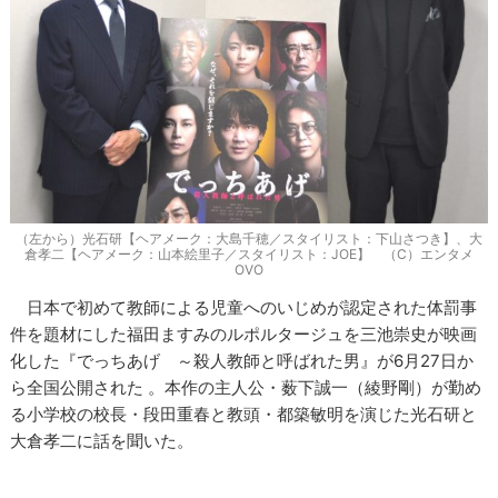
（左から）光石研【ヘアメーク：大島千穂／スタイリスト：下山さつき】、大
倉孝二【ヘアメーク：山本絵里子／スタイリスト：JOE】 （C）エンタメ
OVO
日本で初めて教師による児童へのいじめが認定された体罰事
件を題材にした福田ますみのルポルタージュを三池崇史が映画
化した『でっちあげ ～殺人教師と呼ばれた男』が6月27日か
ら全国公開された 。本作の主人公・薮下誠一（綾野剛）が勤め
る小学校の校長・段田重春と教頭・都築敏明を演じた光石研と
大倉孝二に話を聞いた。