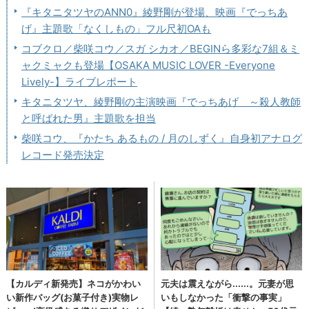
『キタニタツヤのANN0』綾野剛が登場、映画『でっちあ
げ』主題歌「なくしもの」フル尺初OAも
コブクロ／柴咲コウ／スガ シカオ／BEGINら多彩な7組＆ミ
ャクミャクも登場【OSAKA MUSIC LOVER -Everyone
Lively-】ライブレポート
キタニタツヤ、綾野剛の主演映画『でっちあげ ～殺人教師
と呼ばれた男』主題歌を担当
柴咲コウ、『かたち あるもの / 月のしずく』自身初アナログ
レコード発売決定