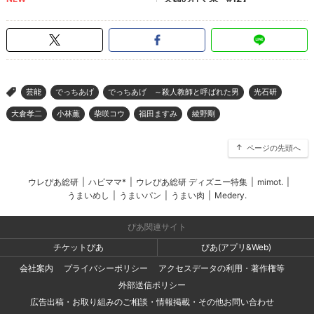
芸能
でっちあげ
でっちあげ ～殺人教師と呼ばれた男
光石研
>
大倉孝二
小林薫
柴咲コウ
福田ますみ
綾野剛
ページの先頭へ
ウレぴあ総研
|
ハピママ*
|
ウレぴあ総研 ディズニー特集
|
mimot.
|
うまいめし
|
うまいパン
|
うまい肉
|
Medery.
ぴあ関連サイト
チケットぴあ
ぴあ(アプリ&Web)
会社案内
プライバシーポリシー
アクセスデータの利用・著作権等
外部送信ポリシー
広告出稿・お取り組みのご相談・情報掲載・その他お問い合わせ