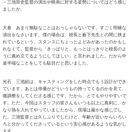
－三池崇史監督の演出や映画に対する姿勢についてはどう感じ
ましたか。
大倉 あまり無駄なことはおっしゃらないです。すごく明確な
演出をなさいます。僕の場合は、校長と薮下先生との間に挟ま
れているという、スタンスにちょっとよどみがあったのかもし
れなくて。監督から「きっぱりと、もっとはっきりと校長のよ
うに責め立てるようにしてほしい」と言われました。だから中
途半端なことをしても駄目だと思いました。
光石 三池組は、キャスティングをした時点でもう設計ができ
ています。あとは俳優がどういうもの持ってくるのかを見て、
微調整をしてくださる感じです。だから、とてもやりやすいで
す。ただ、今回はスタッフの皆さんもいつも以上に真剣に、か
なり熱を入れてやっていましたから、現場は厳かな感じでし
た。三池監督とは久しぶりでしたけど、年齢が近いからいろい
ろと分かってくださっているという安心感があるような気がし
ます。