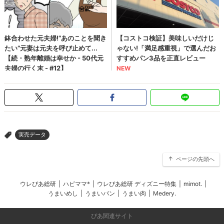
実売データ
>
ページの先頭へ
ウレぴあ総研
|
ハピママ*
|
ウレぴあ総研 ディズニー特集
|
mimot.
|
うまいめし
|
うまいパン
|
うまい肉
|
Medery.
ぴあ関連サイト