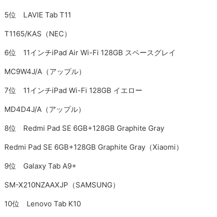
5位 LAVIE Tab T11
T1165/KAS（NEC）
6位 11インチiPad Air Wi-Fi 128GB スペースグレイ
MC9W4J/A（アップル）
7位 11インチiPad Wi-Fi 128GB イエロー
MD4D4J/A（アップル）
8位 Redmi Pad SE 6GB+128GB Graphite Gray
Redmi Pad SE 6GB+128GB Graphite Gray（Xiaomi）
9位 Galaxy Tab A9+
SM-X210NZAAXJP（SAMSUNG）
10位 Lenovo Tab K10