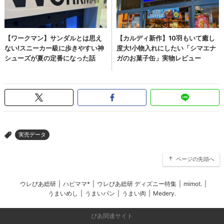
実売データ
>
ページの先頭へ
ウレぴあ総研
|
ハピママ*
|
ウレぴあ総研 ディズニー特集
|
mimot.
|
うまいめし
|
うまいパン
|
うまい肉
|
Medery.
ぴあ関連サイト