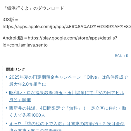
「銭湯行くよ」のダウンロード
iOS版＝
https://apps.apple.com/jp/app/%E9%8A%AD%E6%B9%AF%
Android版＝https://play.google.com/store/apps/details?
id=com.iamjava.sento
BCN＋R
関連リンク
2025年夏の円定期預金キャンペーン 「Olive」は条件達成で
最大年2.0％相当に
昭和レトロな温泉銭湯 埼玉・玉川温泉にて「父の日アヒル
風呂」開催
西新井の銭湯、4日間限定で「無料」！ 足立区に住む・働
く人で先着1000人
えっ!? 「壁の絵の下で入浴」は関東の銭湯だけ？ 実は全然
違う関東と関西の銭湯事情