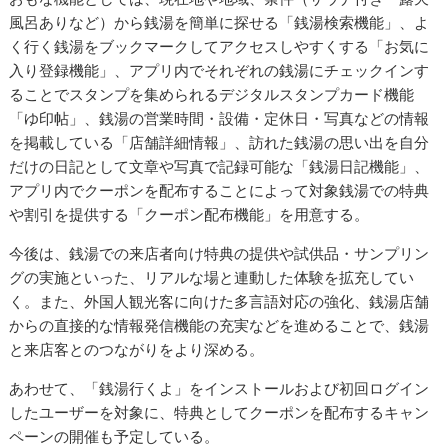
風呂ありなど）から銭湯を簡単に探せる「銭湯検索機能」、よ
く行く銭湯をブックマークしてアクセスしやすくする「お気に
入り登録機能」、アプリ内でそれぞれの銭湯にチェックインす
ることでスタンプを集められるデジタルスタンプカード機能
「ゆ印帖」、銭湯の営業時間・設備・定休日・写真などの情報
を掲載している「店舗詳細情報」、訪れた銭湯の思い出を自分
だけの日記として文章や写真で記録可能な「銭湯日記機能」、
アプリ内でクーポンを配布することによって対象銭湯での特典
や割引を提供する「クーポン配布機能」を用意する。
今後は、銭湯での来店者向け特典の提供や試供品・サンプリン
グの実施といった、リアルな場と連動した体験を拡充してい
く。また、外国人観光客に向けた多言語対応の強化、銭湯店舗
からの直接的な情報発信機能の充実などを進めることで、銭湯
と来店客とのつながりをより深める。
あわせて、「銭湯行くよ」をインストールおよび初回ログイン
したユーザーを対象に、特典としてクーポンを配布するキャン
ペーンの開催も予定している。