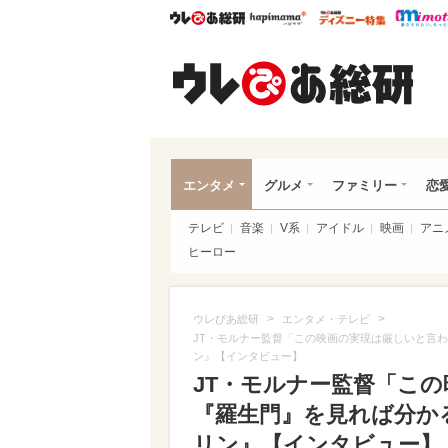
ウレぴあ総研
ハピママ*
ウレぴあ
ウレ
エンタメ
グルメ
ファミリー
恋
テレビ
音楽
V系
アイドル
映画
アニ
ヒーロー
>
>
ウレぴあ総研
エンタメ・テレビ
JT・モルナー監督「この映画の実現は厳しいと言
ン』【インタビュー】
JT・モルナー監督「こ
『羅生門』を見れば分か
リン』【インタビュー】