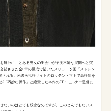
を舞台に、とある男女の出会いが予測不能な展開へと突
交錯させた全6章の構成で描いたスリラー映画『ストレン
公開される。米映画批評サイトのロッテントマトで高評価を
が「巧妙な傑作」と絶賛した本作のJT・モルナー監督に
せないのはとても残念なのですが、このとんでもないス