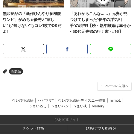
新製品
>
ページの先頭へ
ウレぴあ総研
|
ハピママ*
|
ウレぴあ総研 ディズニー特集
|
mimot.
|
うまいめし
|
うまいパン
|
うまい肉
|
Medery.
ぴあ関連サイト
チケットぴあ
ぴあ(アプリ&Web)