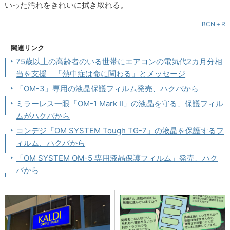
いった汚れをきれいに拭き取れる。
BCN＋R
関連リンク
75歳以上の高齢者のいる世帯にエアコンの電気代2カ月分相
当を支援 「熱中症は命に関わる」とメッセージ
「OM-3」専用の液晶保護フィルム発売、ハクバから
ミラーレス一眼「OM-1 Mark II」の液晶を守る、保護フィル
ムがハクバから
コンデジ「OM SYSTEM Tough TG-7」の液晶を保護するフ
ィルム、ハクバから
「OM SYSTEM OM-5 専用液晶保護フィルム」発売、ハク
バから