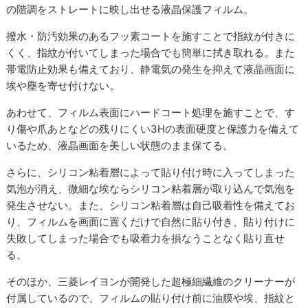
の階調をストレートに映し出せる液晶保護フィルム。
撥水・防汚効果のあるフッ素コートを施すことで指紋が付きに
くく、指紋が付いてしまった場合でも簡単に拭き取れる。また
帯電防止効果も備えており、静電気の発生を抑えて液晶画面に
埃や塵を寄せ付けない。
あわせて、フィルム表面にハードコート処理を施すことで、す
り傷や爪あとなどの残りにくい3Hの表面硬度と保護力を備えて
いるため、液晶画面を美しい状態のまま保てる。
さらに、シリコン粘着層によって貼り付け時に入ってしまった
気泡が消え、微細な埃ならシリコン粘着層が取り込んで気泡を
発生させない。また、シリコン粘着層は自己吸着性を備えてお
り、フィルムを画面に置くだけで自然に貼り付き、貼り付けに
失敗してしまった場合でも吸着力を損なうことなく貼り直せ
る。
そのほか、三菱レイヨンが開発した超極細繊維のクリーナーが
付属しているので、フィルムの貼り付け前に油膜や埃、指紋と