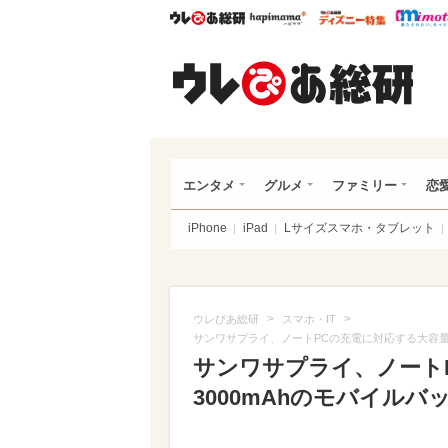
ウレぴあ総研
ハピママ*
ウレぴあ
ウレ
エンタメ
グルメ
ファミリー
恋
iPhone
iPad
Lサイズスマホ・タブレット
>
>
ウレぴあ総研
スマホ・IT
サンワサプライ、ノートPCの充電に対応する大容量2万3
サンワサプライ、ノート
3000mAhのモバイルバッテ