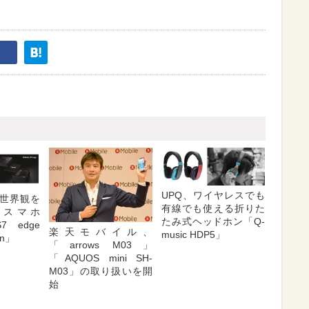
UPQ、ワイヤレスでも
世界観を
有線でも使える折りた
るスマホ
たみ式ヘッドホン「Q-
7 edge
楽天モバイル、
music HDP5」
ion」
「arrows M03」
「AQUOS mini SH-
M03」の取り扱いを開
始