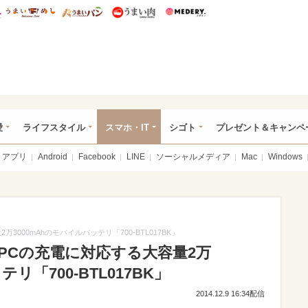
総研 ディズニー特集
mimot.
うまいめし
うまいパン
うまい肉
Medery.
ぴあ総研（うれぴあ）
愛
ライフスタイル
スマホ・IT
シゴト
プレゼント＆キャンペ
アプリ
Android
Facebook
LINE
ソーシャルメディア
Mac
Windows
000mAhのモバイルバッテリ「700-BTL017BK」
PCの充電に対応する大容量2万
リ「700-BTL017BK」
2014.12.9 16:34配信