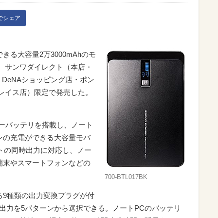
kでシェア
る大容量2万3000mAhのモ
」を、サンワダイレクト（本店・
店・DeNAショッピング店・ポン
プレイス店）限定で発売した。
リマーバッテリを搭載し、ノート
ンの充電ができる大容量モバ
ートの同時出力に対応し、ノー
端末やスマートフォンなどの
700-BTL017BK
る9種類の出力変換プラグが付
C出力を5パターンから選択できる。ノートPCのバッテリ