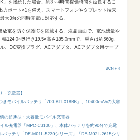
017BK」を接続した場合、約3～4時間稼働時間を延長するこ
C出力ポート×1を備え、スマートフォンやタブレット端末
、最大3台の同時充電に対応する。
過放電を防ぐ保護ICを搭載する。液晶画面で、電池残量や
4.0×奥行き19.5×高さ185.0mmで、重さは約560g。
ーブル、DC変換プラグ、ACアダプタ、ACアダプタ用ケーブ
BCN＋R
リ・充電器】
バイルバッテリ「700-BTL018BK」、10400mAhの大容
」柄の超薄型・大容量モバイル充電器
バイル充電器「MPC-C3100」、本体バッテリを約90分で充電
リ「DE-M01L-5230シリーズ」「DE-M02L-2615シリ