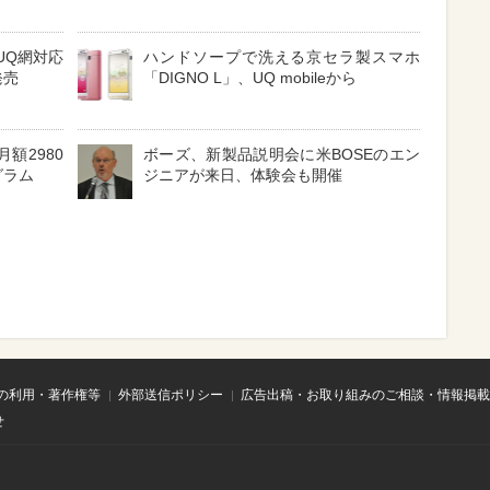
UQ網対応
ハンドソープで洗える京セラ製スマホ
発売
「DIGNO L」、UQ mobileから
額2980
ボーズ、新製品説明会に米BOSEのエン
グラム
ジニアが来日、体験会も開催
の利用・著作権等
外部送信ポリシー
広告出稿・お取り組みのご相談・情報掲載
せ