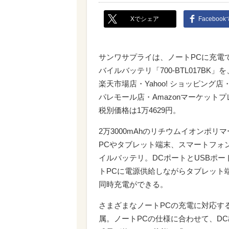
Xでシェア
Faceboo
サンワサプライは、ノートPCに充電でき
バイルバッテリ「700-BTL017BK
楽天市場店・Yahoo! ショッピング
パレモール店・Amazonマーケット
税別価格は1万4629円。
2万3000mAhのリチウムイオンポ
PCやタブレット端末、スマートフォ
イルバッテリ。DCポートとUSBポ
トPCに電源供給しながらタブレット
同時充電ができる。
さまざまなノートPCの充電に対応す
属。ノートPCの仕様に合わせて、D