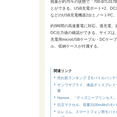
残量が約70％の状態で「700-BTL
とができる。USB充電ポート×2、D
などのUSB充電機器2台とノートPC
約5時間の高速蓄電に対応。過充電、
DC出力値の確認ができる。サイズは、幅12
充電用microUSBケーブル・DCケ
ル、収納ケースが付属する。
関連リンク
売れ筋ランキング【モバイルバッテ
サンワサプライ、液晶ディスプレイつきモ
量
Hamee、「ディズニープリンセス
日立マクセル、容量3100mAhのモ
エレコム、スマートフォン用モバイルバッテ