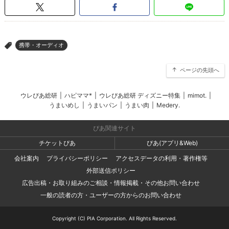
携帯・オーディオ
>
ページの先頭へ
ウレぴあ総研
|
ハピママ*
|
ウレぴあ総研 ディズニー特集
|
mimot.
|
うまいめし
|
うまいパン
|
うまい肉
|
Medery.
ぴあ関連サイト
チケットぴあ
ぴあ(アプリ&Web)
会社案内
プライバシーポリシー
アクセスデータの利用・著作権等
外部送信ポリシー
広告出稿・お取り組みのご相談・情報掲載・その他お問い合わせ
一般の読者の方・ユーザーの方からのお問い合わせ
Copyright (C) PIA Corporation. All Rights Reserved.