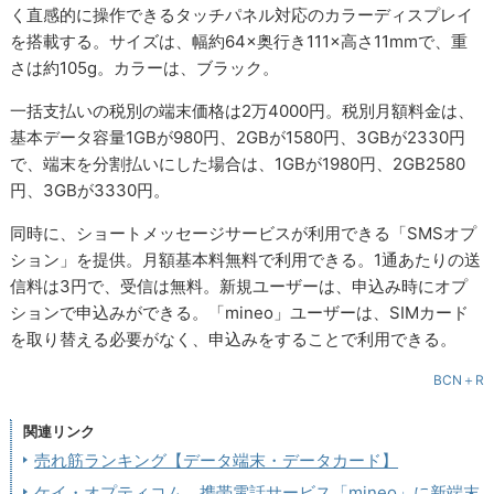
く直感的に操作できるタッチパネル対応のカラーディスプレイ
を搭載する。サイズは、幅約64×奥行き111×高さ11mmで、重
さは約105g。カラーは、ブラック。
一括支払いの税別の端末価格は2万4000円。税別月額料金は、
基本データ容量1GBが980円、2GBが1580円、3GBが2330円
で、端末を分割払いにした場合は、1GBが1980円、2GB2580
円、3GBが3330円。
同時に、ショートメッセージサービスが利用できる「SMSオプ
ション」を提供。月額基本料無料で利用できる。1通あたりの送
信料は3円で、受信は無料。新規ユーザーは、申込み時にオプ
ションで申込みができる。「mineo」ユーザーは、SIMカード
を取り替える必要がなく、申込みをすることで利用できる。
BCN＋R
関連リンク
売れ筋ランキング【データ端末・データカード】
ケイ・オプティコム、携帯電話サービス「mineo」に新端末