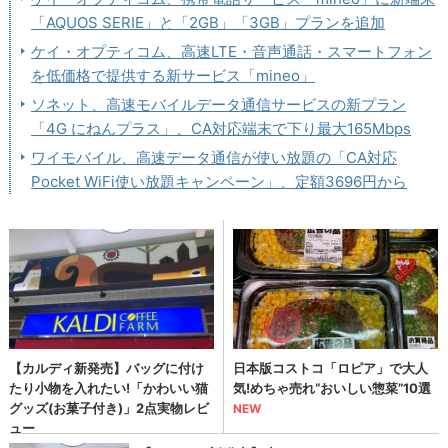
「AQUOS SERIE」と「2GB」「3GB」プランを追加
ケイ・オプティコム、高速LTE・音声通話・スマートフォン
を低価格で提供する新サービス「mineo」
ソネット、高速モバイルデータ通信サービスの新プラン
「4G にねんプラス」、CA対応端末で下り最大165Mbps
ワイモバイル、高速データ通信が使い放題の「CA対応
Pocket WiFi使い放題キャンペーン」、定額3696円から