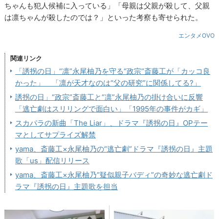
ちゃんも犯人候補に入っている」「母親は父親が殺して、父親
は凛ちゃんが殺したのでは？」といった考察も寄せられた。
エンタメOVO
関連リンク
「誘拐の日」“凛”永尾柚乃を守る“政宗”斎藤工が「カッコ良
かった」 「凛が天才なのは“父の研究”に関係してる?」
誘拐の日」“政宗”斎藤工と“凛”永尾柚乃の掛け合いに反響
「逃亡劇はスリリングで面白い」「1995年の事件がカギ」
スカパラの新曲「The Liar」、ドラマ『誘拐の日』OPテー
マとしてサプライズ解禁
yama、斎藤工×永尾柚乃の“逃亡劇”ドラマ『誘拐の日』主題
歌「us」配信リリース
yama、斎藤工×永尾柚乃“疑似親子バディ”の奇妙な逃亡劇ド
ラマ『誘拐の日』主題歌を担当