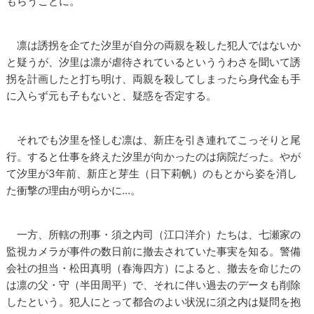
もらうことに。
凛は誘拐を企てた汐里が自分の両親を殺した犯人ではないか
と疑うが、汐里は凛が虐待されているといううわさを聞いて誘
拐を計画したと打ち明け、両親を殺してしまったら身代金も手
に入らず元も子もないと、疑惑を否定する。
それでも汐里を怪しむ凛は、新庄を引き連れてこっそりと尾
行。すると仕事を終えた汐里が向かったのは病院だった。やが
て汐里が3年前、新庄と芽生（日下莉帆）のもとから姿を消し
た衝撃の理由が明らかに…。
一方、所轄の刑事・須之内司（江口洋介）たちは、七瀬家の
監視カメラが事件の数日前に撤去されていた事実を知る。警備
会社の担当・松田真明（春海四方）によると、撤去を命じたの
は凛の父・守（半田周平）で、それに伴い過去のデータも削除
したという。犯人にとって都合のよい状況に須之内は疑問を抱