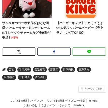
芸能
半田周平
安達祐実
斎藤工
日下莉帆
春海四方
>
永尾柚乃
江口洋介
誘拐の日
ページの先頭へ
ウレぴあ総研
|
ハピママ*
|
ウレぴあ総研 ディズニー特集
|
mimot.
|
うまいめし
|
うまいパン
|
うまい肉
|
Medery.