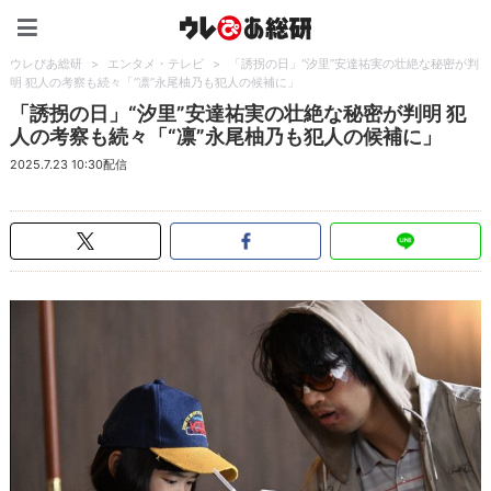
ウレぴあ総研（うれぴあ）
ウレぴあ総研
>
エンタメ・テレビ
>
「誘拐の日」“汐里”安達祐実の壮絶な秘密が判
明 犯人の考察も続々「“凛”永尾柚乃も犯人の候補に」
「誘拐の日」“汐里”安達祐実の壮絶な秘密が判明 犯
人の考察も続々「“凛”永尾柚乃も犯人の候補に」
2025.7.23 10:30配信