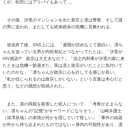
くが、松田にはアリバイもあって…。
その後、汐里のマンションを出た新庄と凛は警察、そして謎
の男に追われ、またしても絶体絶命の危機に見舞われる。
放送終了後、SNS上には、「展開が読めなくて面白い。凛ち
ゃんを追っている男が内田有紀とつながってたとは」「汐里が
HIV感染!? 政宗は大丈夫なの？」「須之内刑事が汐里の家に来
たときは危機一髪過ぎた。実は凛と政宗がいたことに気付いて
いたのかな」「凛ちゃんが政宗に心を許してる感じが良い。
『私が信じられるのは政宗しかいない』という言葉は本心だと
思う」などの感想が投稿された。
また、凛の両親を殺害した犯人について、「考察が止まらな
い。凛ちゃんの“記憶”がキーワードになりそう」「山崎弁護士
（深澤辰哉）の表情が何かを隠していて怪しい」「事件の凶器
が外から持ち込まれたものではない＝身内の可能性があり、凛