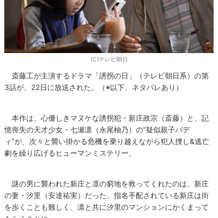
(C)テレビ朝日
斎藤工が主演するドラマ「誘拐の日」（テレビ朝日系）の第
3話が、22日に放送された。（※以下、ネタバレあり）
本作は、心優しきマヌケな誘拐犯・新庄政宗（斎藤）と、記
憶喪失の天才少女・七瀬凛（永尾柚乃）の“疑似親子バデ
ィ”が、次々と襲い掛かる危機を乗り越えながら犯人捜し&逃亡
劇を繰り広げるヒューマンミステリー。
謎の男に襲われた新庄と凛の窮地を救ってくれたのは、新庄
の妻・汐里（安達祐実）だった。指名手配されている新庄は街
を歩くことも難しく、凛と共に汐里のマンションにかくまって