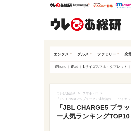
ウレぴあ総研
ハピママ*
ウレぴあ
ウレ
エンタメ
グルメ
ファミリー
恋
iPhone
iPad
Lサイズスマホ・タブレット
>
>
ウレぴあ総研
スマホ・IT
「JBL CHARGE5 ブラック」連続首位！ ワイヤレス
「JBL CHARGE5 
ー人気ランキングTOP10 2