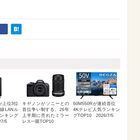
が上位3位
キヤノンがソニーとの
50M550Rが連続首位
線LANル
首位争い制する、26年
4Kテレビ人気ランキン
ンキング
上半期に売れたミラー
グTOP10 2026/7/5
7/5
レス一眼TOP10