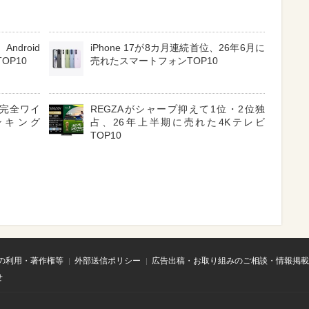
ndroid
iPhone 17が8カ月連続首位、26年6月に
OP10
売れたスマートフォンTOP10
3 完全ワイ
REGZAがシャープ抑えて1位・2位独
ンキング
占、26年上半期に売れた4Kテレビ
TOP10
の利用・著作権等
外部送信ポリシー
広告出稿・お取り組みのご相談・情報掲載
せ