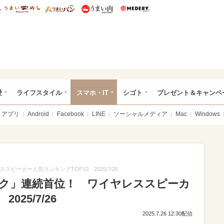
総研 ディズニー特集
mimot.
うまいめし
うまいパン
うまい肉
Medery.
ぴあ総研（うれぴあ）
愛
ライフスタイル
スマホ・IT
シゴト
プレゼント＆キャンペ
アプリ
Android
Facebook
LINE
ソーシャルメディア
Mac
Windows
スピーカー人気ランキングTOP10 2025/7/26
ブラック」連続首位！ ワイヤレススピーカ
025/7/26
2025.7.26 12:30配信