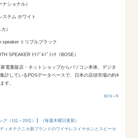
ターナショナル）
システム ホワイト
ニカ）
tooth speaker トリプルブラック
OTH SPEAKER ﾄﾘﾌﾟﾙﾌﾞﾗｯｸ（BOSE）
要家電量販店・ネットショップからパソコン本体、デジタ
集計しているPOSデータベースで、日本の店頭市場の約4
ます。
BCN＋R
ング（1位～20位）】（毎週木曜日更新）
ーディオテクニカ新ブランドのワイヤレスイヤホンとスピーカ