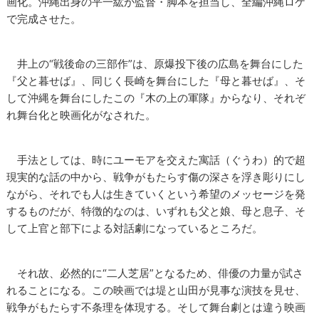
画化。沖縄出身の平一紘が監督・脚本を担当し、全編沖縄ロケ
で完成させた。
井上の“戦後命の三部作”は、原爆投下後の広島を舞台にした
『父と暮せば』、同じく長崎を舞台にした『母と暮せば』、そ
して沖縄を舞台にしたこの『木の上の軍隊』からなり、それぞ
れ舞台化と映画化がなされた。
手法としては、時にユーモアを交えた寓話（ぐうわ）的で超
現実的な話の中から、戦争がもたらす傷の深さを浮き彫りにし
ながら、それでも人は生きていくという希望のメッセージを発
するものだが、特徴的なのは、いずれも父と娘、母と息子、そ
して上官と部下による対話劇になっているところだ。
それ故、必然的に“二人芝居”となるため、俳優の力量が試さ
れることになる。この映画では堤と山田が見事な演技を見せ、
戦争がもたらす不条理を体現する。そして舞台劇とは違う映画