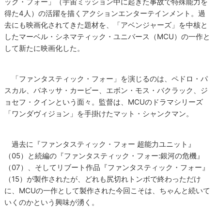
ック・フォー」（宇宙ミッション中に起きた事故で特殊能力を
得た4人）の活躍を描くアクションエンターテインメント。過
去にも映画化されてきた題材を、「アベンジャーズ」を中核と
したマーベル・シネマティック・ユニバース（MCU）の一作と
して新たに映画化した。
「ファンタスティック・フォー」を演じるのは、ペドロ・パ
スカル、バネッサ・カービー、エボン・モス・バクラック、ジ
ョセフ・クインという面々。監督は、MCUのドラマシリーズ
「ワンダヴィジョン」を手掛けたマット・シャンクマン。
過去に『ファンタスティック・フォー 超能力ユニット』
（05）と続編の『ファンタスティック・フォー:銀河の危機』
（07）、そしてリブート作品『ファンタスティック・フォー』
（15）が製作されたが、どれも尻切れトンボで終わっただけ
に、MCUの一作として製作された今回こそは、ちゃんと続いて
いくのかという興味が湧く。