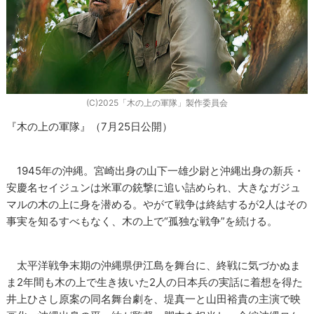
(C)2025「木の上の軍隊」製作委員会
『木の上の軍隊』（7月25日公開）
1945年の沖縄。宮崎出身の山下一雄少尉と沖縄出身の新兵・
安慶名セイジュンは米軍の銃撃に追い詰められ、大きなガジュ
マルの木の上に身を潜める。やがて戦争は終結するが2人はその
事実を知るすべもなく、木の上で“孤独な戦争”を続ける。
太平洋戦争末期の沖縄県伊江島を舞台に、終戦に気づかぬま
ま2年間も木の上で生き抜いた2人の日本兵の実話に着想を得た
井上ひさし原案の同名舞台劇を、堤真一と山田裕貴の主演で映