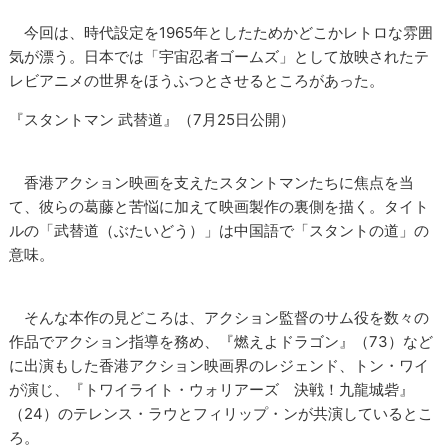
今回は、時代設定を1965年としたためかどこかレトロな雰囲
気が漂う。日本では「宇宙忍者ゴームズ」として放映されたテ
レビアニメの世界をほうふつとさせるところがあった。
『スタントマン 武替道』（7月25日公開）
香港アクション映画を支えたスタントマンたちに焦点を当
て、彼らの葛藤と苦悩に加えて映画製作の裏側を描く。タイト
ルの「武替道（ぶたいどう）」は中国語で「スタントの道」の
意味。
そんな本作の見どころは、アクション監督のサム役を数々の
作品でアクション指導を務め、『燃えよドラゴン』（73）など
に出演もした香港アクション映画界のレジェンド、トン・ワイ
が演じ、『トワイライト・ウォリアーズ 決戦！九龍城砦』
（24）のテレンス・ラウとフィリップ・ンが共演しているとこ
ろ。