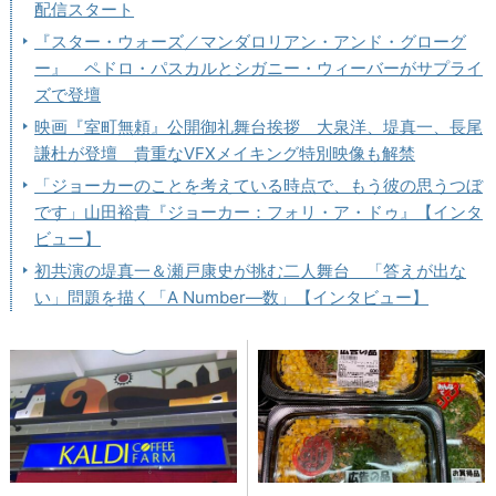
配信スタート
『スター・ウォーズ／マンダロリアン・アンド・グローグ
ー』 ペドロ・パスカルとシガニー・ウィーバーがサプライ
ズで登壇
映画『室町無頼』公開御礼舞台挨拶 大泉洋、堤真一、長尾
謙杜が登壇 貴重なVFXメイキング特別映像も解禁
「ジョーカーのことを考えている時点で、もう彼の思うつぼ
です」山田裕貴『ジョーカー：フォリ・ア・ドゥ』【インタ
ビュー】
初共演の堤真一＆瀬戸康史が挑む二人舞台 「答えが出な
い」問題を描く「A Number―数」【インタビュー】