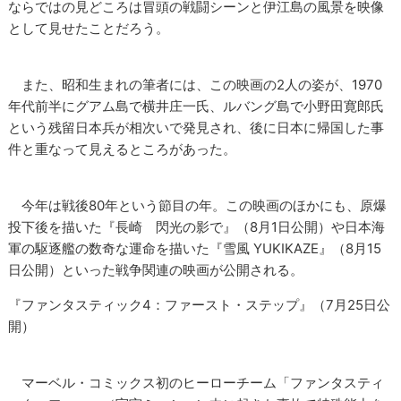
ならではの見どころは冒頭の戦闘シーンと伊江島の風景を映像
として見せたことだろう。
また、昭和生まれの筆者には、この映画の2人の姿が、1970
年代前半にグアム島で横井庄一氏、ルバング島で小野田寛郎氏
という残留日本兵が相次いで発見され、後に日本に帰国した事
件と重なって見えるところがあった。
今年は戦後80年という節目の年。この映画のほかにも、原爆
投下後を描いた『長崎 閃光の影で』（8月1日公開）や日本海
軍の駆逐艦の数奇な運命を描いた『雪風 YUKIKAZE』（8月15
日公開）といった戦争関連の映画が公開される。
『ファンタスティック4：ファースト・ステップ』（7月25日公
開）
マーベル・コミックス初のヒーローチーム「ファンタスティ