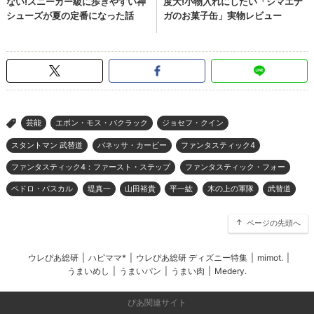
芸能
エボン・モス・バクラック
ジョセフ・クイン
>
スタントマン 武替道
バネッサ・カービー
ファンタスティック4
ファンタスティック4：ファースト・ステップ
ファンタスティック・フォー
ペドロ・パスカル
堤真一
山田裕貴
平一紘
木の上の軍隊
武替道
ページの先頭へ
ウレぴあ総研
|
ハピママ*
|
ウレぴあ総研 ディズニー特集
|
mimot.
|
うまいめし
|
うまいパン
|
うまい肉
|
Medery.
ぴあ関連サイト