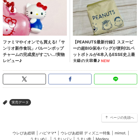
実売データ
>
ページの先頭へ
ウレぴあ総研
|
ハピママ*
|
ウレぴあ総研 ディズニー特集
|
mimot.
|
うまいめし
|
うまいパン
|
うまい肉
|
Medery.