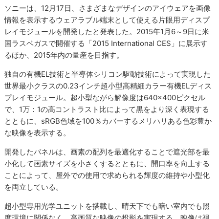
ソニーは、12月17日、さまざまなデザインのアイウェアを画像
情報を表示するウェアラブル端末として使える片眼用ディスプ
レイモジュールを開発したと発表した。2015年1月6～9日に米
国ラスベガスで開催する「2015 International CES」に展示す
るほか、2015年内の量産を目指す。
独自の有機EL技術と半導体シリコン駆動技術によって実現した
世界最小クラスの0.23インチ超小型高精細カラー有機ELディス
プレイモジュール。超小型ながら解像度は640×400ピクセル
で、1万：1の高コントラスト比によって黒をより深く表現する
とともに、sRGB色域を100％カバーするメリハリある色彩豊か
な映像を表示する。
開発したパネルは、画素の配列を最適化することで遮光部を最
小化して画素サイズを小さくするとともに、開口率を向上する
ことによって、屋外での使用で求められる輝度の維持や小型化
を両立している。
超小型専用光学ユニットを搭載し、晴天下でも暗い室内でも照
度環境に関係なく、高画質な映像の投影を実現する。映像は視