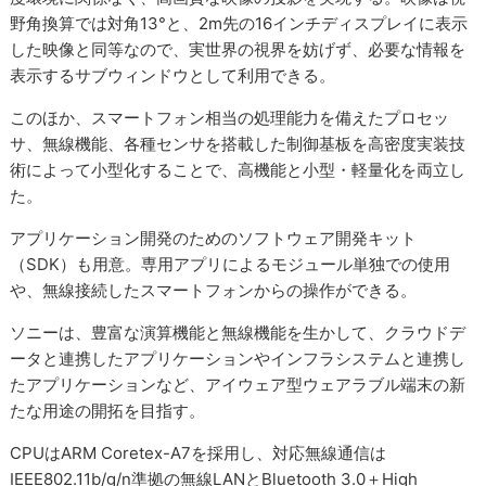
野角換算では対角13°と、2m先の16インチディスプレイに表示
した映像と同等なので、実世界の視界を妨げず、必要な情報を
表示するサブウィンドウとして利用できる。
このほか、スマートフォン相当の処理能力を備えたプロセッ
サ、無線機能、各種センサを搭載した制御基板を高密度実装技
術によって小型化することで、高機能と小型・軽量化を両立し
た。
アプリケーション開発のためのソフトウェア開発キット
（SDK）も用意。専用アプリによるモジュール単独での使用
や、無線接続したスマートフォンからの操作ができる。
ソニーは、豊富な演算機能と無線機能を生かして、クラウドデ
ータと連携したアプリケーションやインフラシステムと連携し
たアプリケーションなど、アイウェア型ウェアラブル端末の新
たな用途の開拓を目指す。
CPUはARM Coretex-A7を採用し、対応無線通信は
IEEE802.11b/g/n準拠の無線LANとBluetooth 3.0＋High