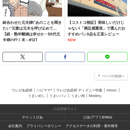
ページの先頭へ
ウレぴあ総研
|
ハピママ*
|
ウレぴあ総研 ディズニー特集
|
mimot.
|
うまいめし
|
うまいパン
|
うまい肉
|
Medery.
ぴあ関連サイト
チケットぴあ
ぴあ(アプリ&Web)
会社案内
プライバシーポリシー
アクセスデータの利用・著作権等