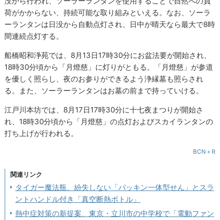
没から行われ、ソーラーランタンを使用することで自然への負
荷がかからない、持続可能な取り組みといえる。なお、ソーラ
ーランタンは日没から自動点灯され、日中が晴天なら最大で8時
間連続点灯する。
船橋昭和浄苑では、8月13日17時30分にお盆法要が開始され、
18時30分頃から「月燈慈」に灯りがともる。「月燈慈」が参道
を優しく照らし、夜のお参りができるよう浄縁墓も照らされ
る。また、ソーラーランタンはお墓の前まで持っていける。
江戸川本坊では、8月17日17時30分に十七夜まつりが開始さ
れ、18時30分頃から「月燈慈」の点灯およびスカイランタンの
打ち上げが行われる。
BCN＋R
関連リンク
タイガー魔法瓶、紛失しない「パッキン一体型せん」とスラ
ントハンドル付き「真空断熱ボトル」
熱中症対策の新提案、東京・立川市の中学校で「電動ファン