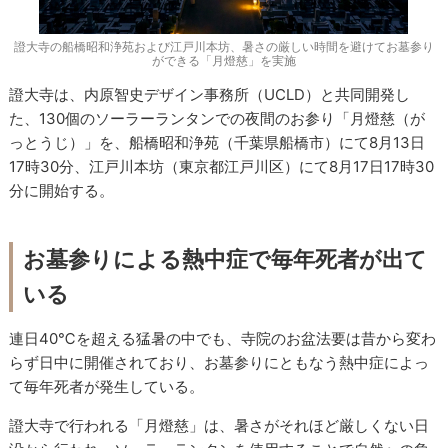
證大寺の船橋昭和浄苑および江戸川本坊、暑さの厳しい時間を避けてお墓参り
ができる「月燈慈」を実施
證大寺は、内原智史デザイン事務所（UCLD）と共同開発し
た、130個のソーラーランタンでの夜間のお参り「月燈慈（が
っとうじ）」を、船橋昭和浄苑（千葉県船橋市）にて8月13日
17時30分、江戸川本坊（東京都江戸川区）にて8月17日17時30
分に開始する。
お墓参りによる熱中症で毎年死者が出て
いる
連日40℃を超える猛暑の中でも、寺院のお盆法要は昔から変わ
らず日中に開催されており、お墓参りにともなう熱中症によっ
て毎年死者が発生している。
證大寺で行われる「月燈慈」は、暑さがそれほど厳しくない日