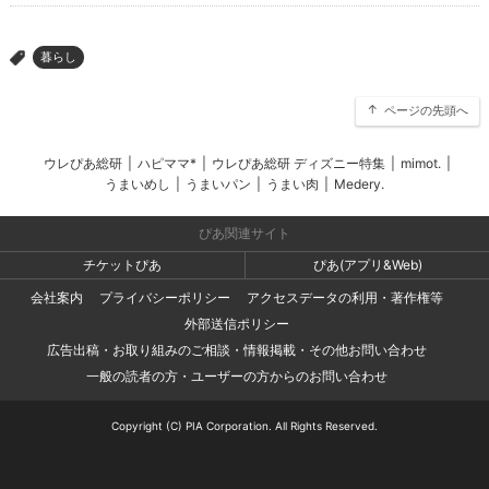
暮らし
>
ページの先頭へ
ウレぴあ総研
|
ハピママ*
|
ウレぴあ総研 ディズニー特集
|
mimot.
|
うまいめし
|
うまいパン
|
うまい肉
|
Medery.
ぴあ関連サイト
チケットぴあ
ぴあ(アプリ&Web)
会社案内
プライバシーポリシー
アクセスデータの利用・著作権等
外部送信ポリシー
広告出稿・お取り組みのご相談・情報掲載・その他お問い合わせ
一般の読者の方・ユーザーの方からのお問い合わせ
Copyright (C) PIA Corporation. All Rights Reserved.