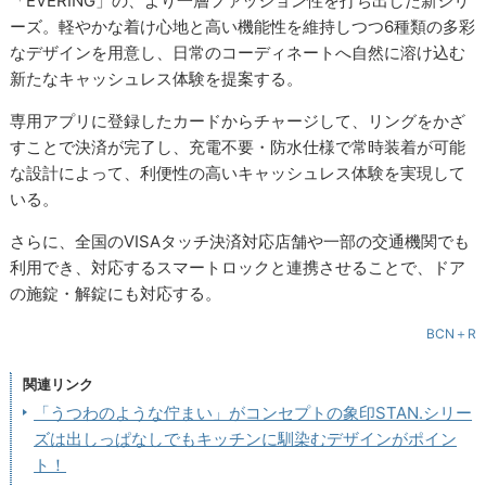
「EVERING」の、より一層ファッション性を打ち出した新シリ
ーズ。軽やかな着け心地と高い機能性を維持しつつ6種類の多彩
なデザインを用意し、日常のコーディネートへ自然に溶け込む
新たなキャッシュレス体験を提案する。
専用アプリに登録したカードからチャージして、リングをかざ
すことで決済が完了し、充電不要・防水仕様で常時装着が可能
な設計によって、利便性の高いキャッシュレス体験を実現して
いる。
さらに、全国のVISAタッチ決済対応店舗や一部の交通機関でも
利用でき、対応するスマートロックと連携させることで、ドア
の施錠・解錠にも対応する。
BCN＋R
関連リンク
「うつわのような佇まい」がコンセプトの象印STAN.シリー
ズは出しっぱなしでもキッチンに馴染むデザインがポイン
ト！