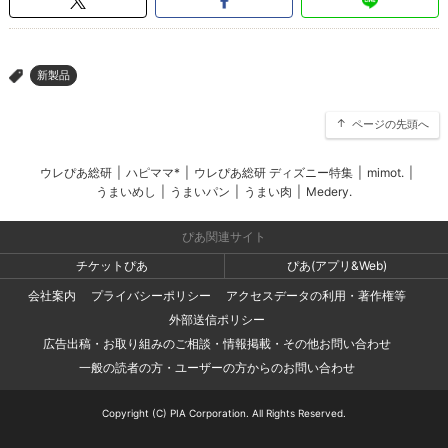
新製品
>
ページの先頭へ
ウレぴあ総研
|
ハピママ*
|
ウレぴあ総研 ディズニー特集
|
mimot.
|
うまいめし
|
うまいパン
|
うまい肉
|
Medery.
ぴあ関連サイト
チケットぴあ
ぴあ(アプリ&Web)
会社案内
プライバシーポリシー
アクセスデータの利用・著作権等
外部送信ポリシー
広告出稿・お取り組みのご相談・情報掲載・その他お問い合わせ
一般の読者の方・ユーザーの方からのお問い合わせ
Copyright (C) PIA Corporation. All Rights Reserved.