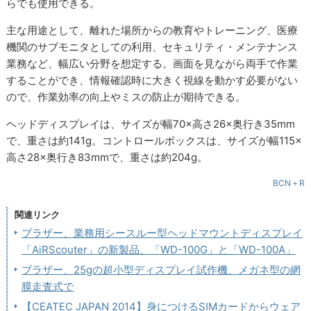
らでも使用できる。
主な用途として、離れた場所からの教育やトレーニング、医療
機関のサブモニタとしての利用、セキュリティ・メンテナンス
業務など、幅広い分野を想定する。画面を見ながら両手で作業
することができ、情報確認時に大きく視線を動かす必要がない
ので、作業効率の向上やミスの防止が期待できる。
ヘッドディスプレイは、サイズが幅70×高さ26×奥行き35mm
で、重さは約141g。コントロールボックスは、サイズが幅115×
高さ28×奥行き83mmで、重さは約204g。
BCN＋R
関連リンク
ブラザー、業務用シースルー型ヘッドマウントディスプレイ
「AiRScouter」の新製品、「WD-100G」と「WD-100A」
ブラザー、25gの超小型ディスプレイ試作機、メガネ型の網
膜走査式で
【CEATEC JAPAN 2014】身につけるSIMカードからウェア