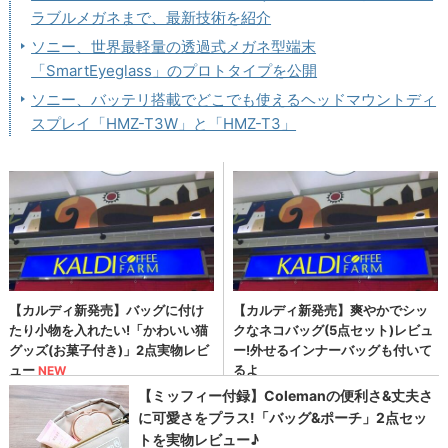
ラブルメガネまで、最新技術を紹介
ソニー、世界最軽量の透過式メガネ型端末
「SmartEyeglass」のプロトタイプを公開
ソニー、バッテリ搭載でどこでも使えるヘッドマウントディ
スプレイ「HMZ-T3W」と「HMZ-T3」