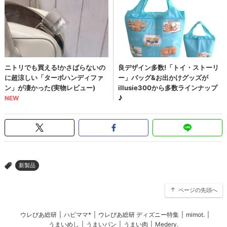
新製品
>
ページの先頭へ
ウレぴあ総研
|
ハピママ*
|
ウレぴあ総研 ディズニー特集
|
mimot.
|
うまいめし
|
うまいパン
|
うまい肉
|
Medery.