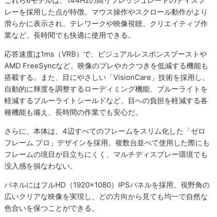
これら6モデルは、144Hzの高リフレッシュレートのディスプ
レーを採用した点が特徴。マウス操作やスクロール動作がより
滑らかに表示され、テレワークや映像視聴、クリエイティブ作
業など、長時間でも快適に使用できる。
応答速度は1ms（VRB）で、ビジュアルレスポンスブーストや
AMD FreeSyncなど、映像のブレやカクつきを低減する機能も
搭載する。また、目にやさしい「VisionCare」技術を採用し、
自動的に輝度を調整するローディミング機能、ブルーライトを
軽減するブルーライトシールドなど、目への負担を軽減する各
種機能も備え、長時間の作業でも安心だ。
さらに、本体は、4辺すべてのフレームをスリム化した「ゼロ
フレーム プロ」デザインを採用。複数台並べて使用した際にも
フレームの境目が目立ちにくく、マルチディスプレー環境でも
没入感を損なわない。
パネルにはフルHD（1920×1080）IPSパネルを採用。視野角の
広いクリアな映像を実現し、どの方向から見ても均一で自然な
色合いを保つことができる。