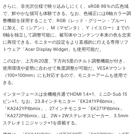
さらに、非光沢仕様で映り込みしにくく、sRGB 99％の広色域
で、鮮やかな描写も体験できる。なお、色補正には6軸カラー調
整機能を採用することで、RGB（レッド・グリーン・ブルー）
に加え、C（シアン）、M（マゼンタ）、Y（イエロー）までの
6軸を独立して調整可能に。被写体やコンテンツ本来の色を忠実
に再現できる。モニターの設定をより直感的に行える専用ソフ
トウェア「Acer Display Widget」も使用可能だ。
このほか、上方向20度、下方向5度のチルト調整機能が付き、
使用環境や姿勢に合わせて角度調整が可能だ。VESAマウント
（100×100mm）にも対応するので、モニターアームも使用で
きる。
インターフェースは全機種共通でHDMI 1.4×1、ミニD-Sub 15
ピン×1。なお、23.8インチモニター「EK241YP6bmix」
「KA242YP6bmix」、27インチモニター「EK271P6bmix」
「KA272P6bmix」は、2W＋2Wステレオスピーカー、3.5mm
ステレオミニジャック×1を搭載する。