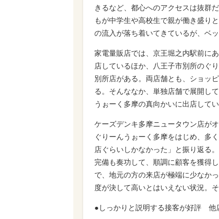
きるなど、都心へのアクセスは抜群だ
もが中学生や高校生で親が働き盛りと
の流入が落ち着いてきているが、ベッ
家電量販店では、京王堀之内駅前にあ
店しているほか、八王子市別所のぐり
別所店がある。両店舗とも、ショッピ
る。そんななか、単独店舗で展開して
うぉーく多摩の真向かいに出店してい
ケーズデンキ多摩ニュータウン店がオー
ぐりーんうぉーく多摩をはじめ、多く
店ぐらいしかなかった」と振り返る。
完備も奏功して、順調に顧客を獲得し
で、地元の方の来店が極端に少なかっ
度が決して高いとはいえない状況。そ
●しっかりと説明する接客が好評 他