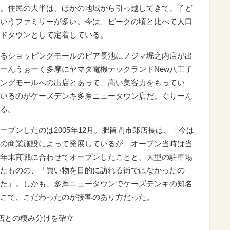
。住民の大半は、ほかの地域から引っ越してきて、子ど
いうファミリーが多い。今は、ピークの頃と比べて人口
ドタウンとして定着している。
るショッピングモールのビア長池にノジマ堀之内店が出
ーんうぉーく多摩にヤマダ電機テックランドNew八王子
ングモールへの出店とあって、高い集客力をもってい
いるのがケーズデンキ多摩ニュータウン店だ。ぐりーん
る。
プンしたのは2005年12月。肥留間市郎店長は、「今は
の商業施設によって発展しているが、オープン当時は当
年末商戦に合わせてオープンしたことと、大型の駐車場
たものの、「買い物を目的に訪れる街ではなかったの
た」。しかも、多摩ニュータウンでケーズデンキの知名
こで、こだわったのが接客のあり方だった。
店との棲み分けを確立