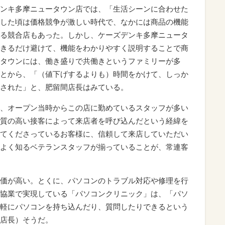
ンキ多摩ニュータウン店では、「生活シーンに合わせた
した頃は価格競争が激しい時代で、なかには商品の機能
る競合店もあった。しかし、ケーズデンキ多摩ニュータ
きるだけ避けて、機能をわかりやすく説明することで商
タウンには、働き盛りで共働きというファミリーが多
とから、「（値下げするよりも）時間をかけて、しっか
された」と、肥留間店長はみている。
、オープン当時からこの店に勤めているスタッフが多い
質の高い接客によって来店者を呼び込んだという経緯を
てくださっているお客様に、信頼して来店していただい
よく知るベテランスタッフが揃っていることが、常連客
価が高い。とくに、パソコンのトラブル対応や修理を行
協業で実現している「パソコンクリニック」は、「パソ
軽にパソコンを持ち込んだり、質問したりできるという
店長）そうだ。