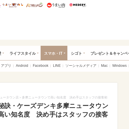
総研 ディズニー特集
mimot.
うまいめし
うまいパン
うまい肉
Medery.
ぴあ総研（うれぴあ）
愛
ライフスタイル
スマホ・IT
シゴト
プレゼント＆キャンペ
アプリ
Android
Facebook
LINE
ソーシャルメディア
Mac
Windows
摩ニュータウン店＞多摩ニュータウンで高い知名度 決め手はスタッフの接客術
る秘訣・ケーズデンキ多摩ニュータウン
高い知名度 決め手はスタッフの接客