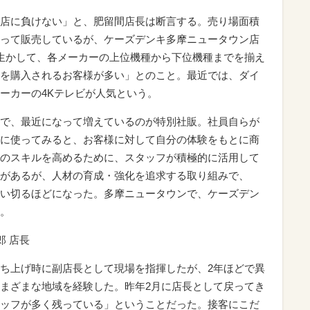
店に負けない」と、肥留間店長は断言する。売り場面積
って販売しているが、ケーズデンキ多摩ニュータウン店
積を生かして、各メーカーの上位機種から下位機種までを揃え
を購入されるお客様が多い」とのこと。最近では、ダイ
ーカーの4Kテレビが人気という。
で、最近になって増えているのが特別社販。社員自らが
に使ってみると、お客様に対して自分の体験をもとに商
のスキルを高めるために、スタッフが積極的に活用して
があるが、人材の育成・強化を追求する取り組みで、
い切るほどになった。多摩ニュータウンで、ケーズデン
。
郎 店長
ち上げ時に副店長として現場を指揮したが、2年ほどで異
まざまな地域を経験した。昨年2月に店長として戻ってき
ッフが多く残っている」ということだった。接客にこだ