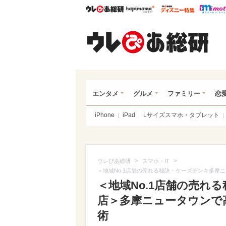
ウレぴあ総研
ハピママ*
ウレぴあ
ウレ
エンタメ
グルメ
ファミリー
恋
iPhone
iPad
Lサイズスマホ・タブレット
>
>
ウレぴあ総研
スマホ・IT
＜地域No.1店舗の売れる秘訣・ケーズデンキ多
＜地域No.1店舗の売れ
店＞多摩ニュータウンで
術