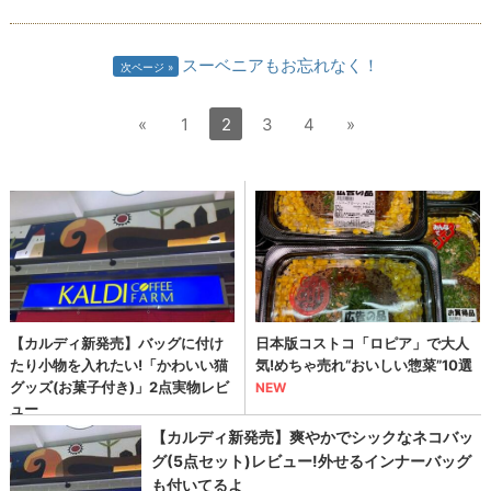
スーベニアもお忘れなく！
次ページ
«
1
2
3
4
»