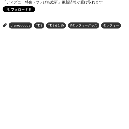
「ディズニー特集 -ウレぴあ総研」更新情報が受け取れます
disneygoods
TDS
TDSまとめ
#ダッフィーグッズ
ダッフィー
>
スーベニア
ページの先頭へ
ウレぴあ総研
|
ハピママ*
|
ウレぴあ総研 ディズニー特集
|
mimot.
|
うまいめし
|
うまいパン
|
うまい肉
|
Medery.
ぴあ関連サイト
チケットぴあ
ぴあ(アプリ&Web)
会社案内
プライバシーポリシー
アクセスデータの利用・著作権等
外部送信ポリシー
広告出稿・お取り組みのご相談・情報掲載・その他お問い合わせ
一般の読者の方・ユーザーの方からのお問い合わせ