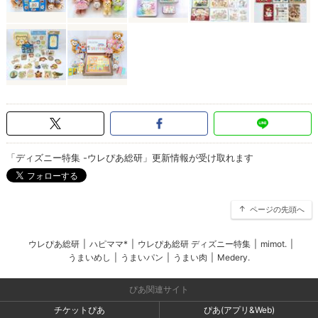
「ディズニー特集 -ウレぴあ総研」更新情報が受け取れます
ページの先頭へ
ウレぴあ総研
|
ハピママ*
|
ウレぴあ総研 ディズニー特集
|
mimot.
|
うまいめし
|
うまいパン
|
うまい肉
|
Medery.
ぴあ関連サイト
チケットぴあ
ぴあ(アプリ&Web)