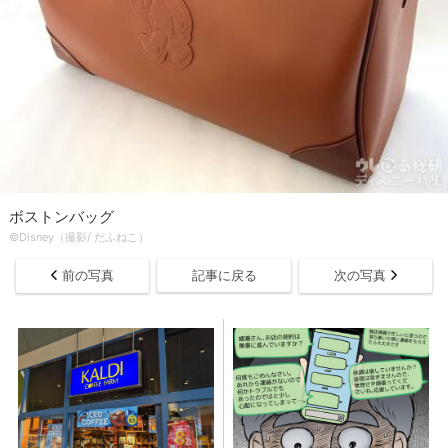
ボストンバッグ
©Disney（撮影/ だふねこ）
前の写真
記事に戻る
次の写真