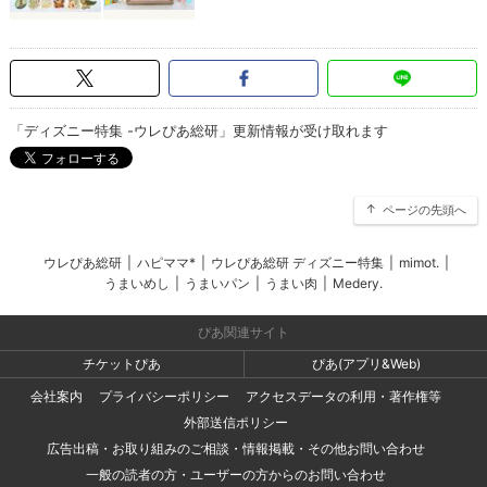
「ディズニー特集 -ウレぴあ総研」更新情報が受け取れます
ページの先頭へ
ウレぴあ総研
|
ハピママ*
|
ウレぴあ総研 ディズニー特集
|
mimot.
|
うまいめし
|
うまいパン
|
うまい肉
|
Medery.
ぴあ関連サイト
チケットぴあ
ぴあ(アプリ&Web)
会社案内
プライバシーポリシー
アクセスデータの利用・著作権等
外部送信ポリシー
広告出稿・お取り組みのご相談・情報掲載・その他お問い合わせ
一般の読者の方・ユーザーの方からのお問い合わせ