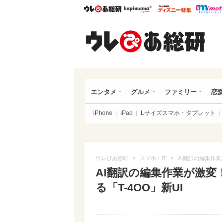
ウレぴあ総研
ハピママ*
ウレぴあ
ウレ
エンタメ
グルメ
ファミリー
恋
iPhone
iPad
Lサイズスマホ・タブレット
>
>
ウレぴあ総研
スマホ・IT
AI翻訳の編集作業
AI翻訳の編集作業が激変
る「T-4OO」新UI