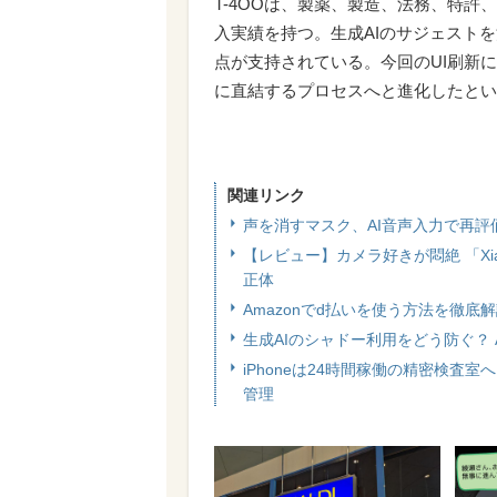
T-4OOは、製薬、製造、法務、特許、
入実績を持つ。生成AIのサジェスト
点が支持されている。今回のUI刷新
に直結するプロセスへと進化したとい
関連リンク
声を消すマスク、AI音声入力で再
【レビュー】カメラ好きが悶絶 「Xia
正体
Amazonでd払いを使う方法を徹底
生成AIのシャドー利用をどう防ぐ？ Acro
iPhoneは24時間稼働の精密検査室
管理