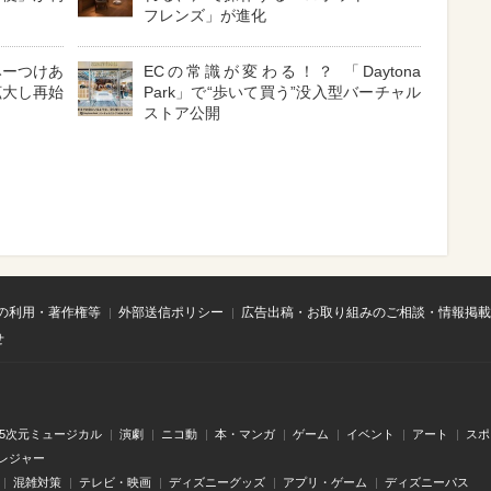
フレンズ」が進化
みーつけあ
ECの常識が変わる！？ 「Daytona
拡大し再始
Park」で“歩いて買う”没入型バーチャル
ストア公開
の利用・著作権等
外部送信ポリシー
広告出稿・お取り組みのご相談・情報掲載
せ
.5次元ミュージカル
演劇
ニコ動
本・マンガ
ゲーム
イベント
アート
スポ
レジャー
混雑対策
テレビ・映画
ディズニーグッズ
アプリ・ゲーム
ディズニーパス