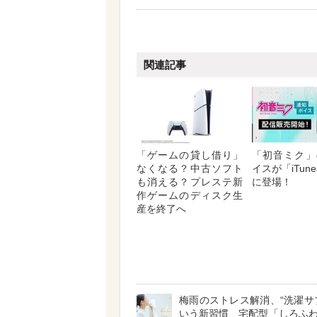
関連記事
「ゲームの貸し借り」
「初音ミク」
なくなる？中古ソフト
イスが「iTunes
も消える？プレステ新
に登場！
作ゲームのディスク生
産を終了へ
梅雨のストレス解消、“洗濯サ
いう新習慣 宅配型「しろふ