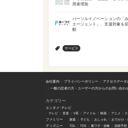
用者増加
パーソルイノベーションの「
エージェント」、支援対象を
動
>
サービス
会社案内
プライバシーポリシー
アクセスデータ
一般の読者の方・ユーザーの方からのお問い合わ
カテゴリー
エンタメ･テレビ
テレビ
音楽
V系
アイドル
映画
アニメ
2
ファミリー
家庭
子ども
おしゃれ
おでかけ・
ディズニー
TDL
TDS
裏ワザ・攻略
混雑予想