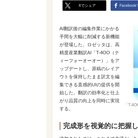
Xでシェア
Faceboo
AI翻訳後の編集作業にかかる
手間を大幅に削減する新機能
が登場した。ロゼッタは、高
精度産業翻訳AI「T-4OO（テ
ィーフォーオーオー）」をア
ップデートし、原稿のレイア
ウトを保持したまま訳文を編
集できる直感的UIの提供を開
始した。翻訳の効率化と仕上
がり品質の向上を同時に実現
「T-4
する。
完成形を視覚的に把握