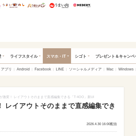
総研 ディズニー特集
mimot.
うまいめし
うまいパン
うまい肉
Medery.
ぴあ総研（うれぴあ）
愛
ライフスタイル
スマホ・IT
シゴト
プレゼント＆キャンペ
アプリ
Android
Facebook
LINE
ソーシャルメディア
Mac
Windows
が激変！ レイアウトそのままで直感編集できる「T-4OO」新UI
！ レイアウトそのままで直感編集でき
2026.4.30 16:00配信