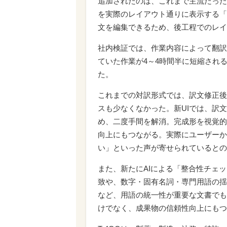
追加されたのは、これまで主流だった
を実際のレイアウト通りに表示する「
文を編集できるため、後工程でのレイ
社内検証では、作業内容によって翻訳
ていた作業が4～4時間半に短縮され
た。
これまでの対訳形式では、訳文修正後
スも少なくなかった。新UIでは、訳
め、二度手間を解消。完成形を視覚的
向上にもつながる。実際にユーザーか
い」といった声が寄せられているとの
また、新たにAIによる「整合性チェ
致や、数字・固有名詞・専門用語の揺
など、用語の統一性が重要な文書でも
けでなく、成果物の信頼性向上にもつ