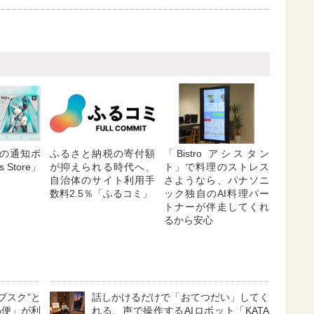
の通知ボ
ふるさと納税の寄付額
「Bistro アシスタン
 Store」
が抑えられる時代へ、
ト」で料理のストレス
自治体のサイト利用手
さようなら、パナソニ
数料2.5％「ふるコミ」
ック独自のAI料理パー
トナーが伴走してくれ
るから安心
ブスク”と
話しかけるだけで「おてつだい」してく
わ便」が利
れる、声で操作するAIロボット「KATA