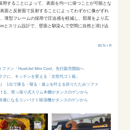
ムを採用することによって、表面を均一に保つことが可能とな
表面と反射面で反射することによってわずかに像がずれ
、薄型フレームの採用で圧迫感を軽減し、部屋をより広
cmとスリム設計で、壁面と馴染んで空間に自然と溶け込
BCN＋R
ン「HushJet Mini Cool」先行販売開始へ
ラクに、キッチンを変える「次世代ゴミ箱」
り 1台で座る・寝る・遊ぶを叶える折りたたみソファ
置ける、突っ張り式スリム本棚がタンスのゲンから
快適になるコンパクト除湿機がタンスのゲンから