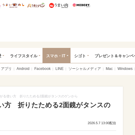
総研 ディズニー特集
mimot.
うまいめし
うまいパン
うまい肉
Medery.
ぴあ総研（うれぴあ）
愛
ライフスタイル
スマホ・IT
シゴト
プレゼント＆キャンペ
アプリ
Android
Facebook
LINE
ソーシャルメディア
Mac
Windows
がる使い方 折りたためる2面鏡がタンスのゲンから
い方 折りたためる2面鏡がタンスの
2026.5.7 13:00配信