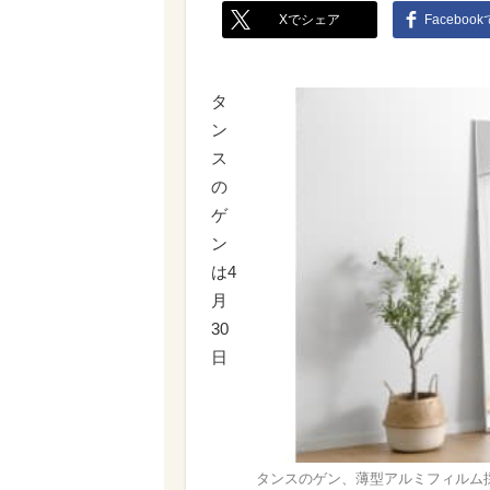
Xでシェア
Faceboo
タ
ン
ス
の
ゲ
ン
は4
月
30
日
タンスのゲン、薄型アルミフィルム