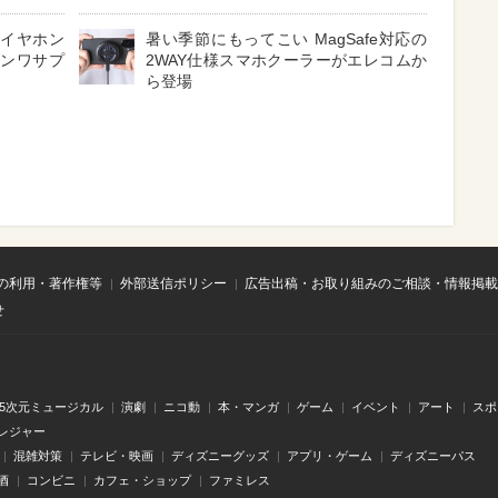
 イヤホン
暑い季節にもってこい MagSafe対応の
サンワサプ
2WAY仕様スマホクーラーがエレコムか
ら登場
の利用・著作権等
外部送信ポリシー
広告出稿・お取り組みのご相談・情報掲載
せ
.5次元ミュージカル
演劇
ニコ動
本・マンガ
ゲーム
イベント
アート
スポ
レジャー
混雑対策
テレビ・映画
ディズニーグッズ
アプリ・ゲーム
ディズニーパス
酒
コンビニ
カフェ・ショップ
ファミレス