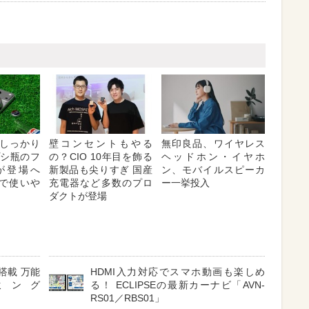
しっかり
壁コンセントもやる
無印良品、ワイヤレス
プシ瓶のフ
の？CIO 10年目を飾る
ヘッドホン・イヤホ
が登場へ
新製品も尖りすぎ 国産
ン、モバイルスピーカ
対応で使いや
充電器など多数のプロ
ー一挙投入
ダクトが登場
搭載 万能
HDMI入力対応でスマホ動画も楽しめ
ミング
る！ ECLIPSEの最新カーナビ「AVN-
RS01／RBS01」