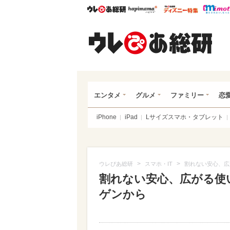
ウレぴあ総研
ハピママ*
ウレぴあ
ウレ
エンタメ
グルメ
ファミリー
恋
iPhone
iPad
Lサイズスマホ・タブレット
>
>
ウレぴあ総研
スマホ・IT
割れない安心、広
割れない安心、広がる使
ゲンから