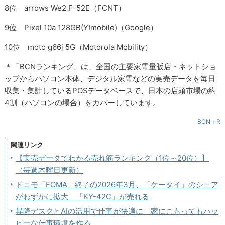
8位 arrows We2 F-52E（FCNT）
9位 Pixel 10a 128GB(Y!mobile)（Google）
10位 moto g66j 5G（Motorola Mobility）
＊「BCNランキング」は、全国の主要家電量販店・ネットショ
ップからパソコン本体、デジタル家電などの実売データを毎日
収集・集計しているPOSデータベースで、日本の店頭市場の約
4割（パソコンの場合）をカバーしています。
BCN＋R
関連リンク
【実売データでわかる売れ筋ランキング（1位～20位）】
（毎週木曜日更新）
ドコモ「FOMA」終了の2026年3月、「ケータイ」のシェア
がわずかに拡大 「KY-42C」が売れる
昇降デスクとAIの活用で仕事が快適に 家にこもってもハッ
ピーな仕事環境を作る