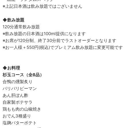
※上記日本酒は飲み放題ではございません
◆飲み放題
120分通常飲み放題
※飲み放題の日本酒は100ml提供になります
※お席が120分制、終了30分前でラストオーダーとなります
※お一人様＋550円(税込)でプレミアム飲み放題に変更可能です
◆お料理
杉玉コース（全8品）
合鴨の燻製炙り
パリパリピーマン
あん肝ぽん酢
自家製ポテサラ
鶏もも肉の山椒焼き
おでん3種盛り
塩麹バターポテト