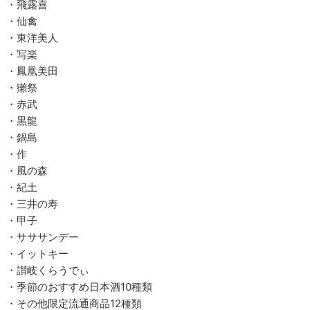
・飛露喜
・仙禽
・東洋美人
・写楽
・鳳凰美田
・獺祭
・赤武
・黒龍
・鍋島
・作
・風の森
・紀土
・三井の寿
・甲子
・サササンデー
・イットキー
・讃岐くらうでぃ
・季節のおすすめ日本酒10種類
・その他限定流通商品12種類