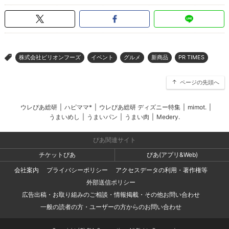
株式会社ビリオンフーズ
イベント
グルメ
新商品
PR TIMES
>
ページの先頭へ
ウレぴあ総研
|
ハピママ*
|
ウレぴあ総研 ディズニー特集
|
mimot.
|
うまいめし
|
うまいパン
|
うまい肉
|
Medery.
ぴあ関連サイト
チケットぴあ
ぴあ(アプリ&Web)
会社案内
プライバシーポリシー
アクセスデータの利用・著作権等
外部送信ポリシー
広告出稿・お取り組みのご相談・情報掲載・その他お問い合わせ
一般の読者の方・ユーザーの方からのお問い合わせ