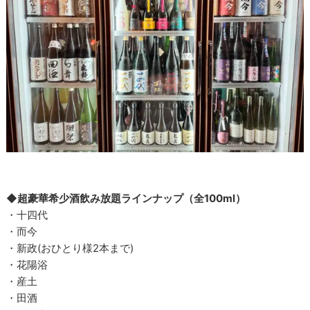
◆超豪華希少酒飲み放題ラインナップ（全100ml）
・十四代
・而今
・新政(おひとり様2本まで)
・花陽浴
・産土
・田酒