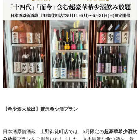
【希少酒大放出】贅沢希少酒プラン
日本酒原価酒蔵 上野御徒町店では、5月限定の
超豪華希少酒飲
み放題
プランをご用意いたしました。入手困難な希少酒を、飲