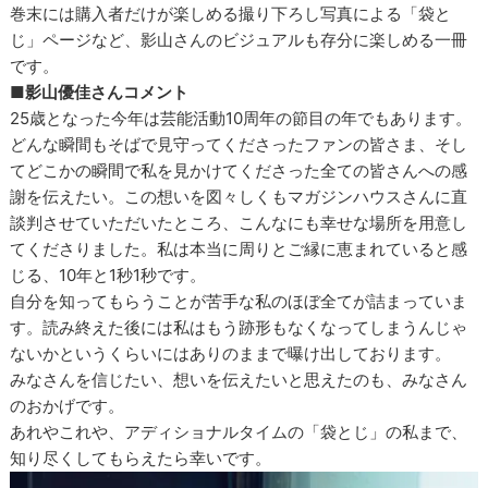
巻末には購入者だけが楽しめる撮り下ろし写真による「袋と
じ」ページなど、影山さんのビジュアルも存分に楽しめる一冊
です。
■影山優佳さんコメント
25歳となった今年は芸能活動10周年の節目の年でもあります。
どんな瞬間もそばで見守ってくださったファンの皆さま、そし
てどこかの瞬間で私を見かけてくださった全ての皆さんへの感
謝を伝えたい。この想いを図々しくもマガジンハウスさんに直
談判させていただいたところ、こんなにも幸せな場所を用意し
てくださりました。私は本当に周りとご縁に恵まれていると感
じる、10年と1秒1秒です。
自分を知ってもらうことが苦手な私のほぼ全てが詰まっていま
す。読み終えた後には私はもう跡形もなくなってしまうんじゃ
ないかというくらいにはありのままで曝け出しております。
みなさんを信じたい、想いを伝えたいと思えたのも、みなさん
のおかげです。
あれやこれや、アディショナルタイムの「袋とじ」の私まで、
知り尽くしてもらえたら幸いです。