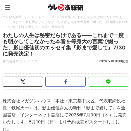
ウレぴあ総研（うれぴあ）
ウレぴあ総研
>
トレンドニュース
>
新商品
>
わたしの人生は秘密だらけである
――これまで一度も明かしてこなかった本音を等身大の言葉で綴った、影山優佳初のエ
ッセイ集『影まで愛して』7/30に発売決定！
わたしの人生は秘密だらけである――これまで一度
も明かしてこなかった本音を等身大の言葉で綴っ
た、影山優佳初のエッセイ集『影まで愛して』7/30
に発売決定！
株式会社マガジンハウス
2026.5.10 0:00配信
株式会社マガジンハウス（本社：東京都中央区、代表取締役社
長：鉄尾周一）は、影山優佳さんの新刊『影まで愛して』を全
国書店・インターネット書店にて2026年7月30日（木）に発売
いたします。5月10日（日）より予約販売がスタートしまし
た。