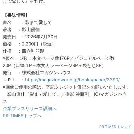
まで愛して』を刊行。
【書誌情報】
書名 ：影まで愛して
著者 ：影山優佳
発売日 ：2026年7月30日
価格 ：2,200円（税込）
仕様 ：四六判並製
※仮ページ数：本文ページ数176P／ビジュアルページ数
20P（口絵４P＋本文カラーページ8P＋袋とじ8P）
発行 ：株式会社マガジンハウス
ＵＲＬ ：
https://magazineworld.jp/books/paper/3390/
※画像ご使用の際は、下記クレジット併記をお願いいたします。
影山優佳『影まで愛して』／撮影 神藤剛 (C)マガジンハウ
ス
企業プレスリリース詳細へ
PR TIMESトップへ
PR TIMES トレンド