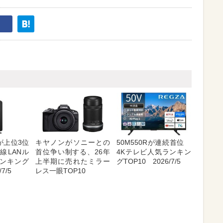
が上位3位
キヤノンがソニーとの
50M550Rが連続首位
線LANル
首位争い制する、26年
4Kテレビ人気ランキン
ンキング
上半期に売れたミラー
グTOP10 2026/7/5
7/5
レス一眼TOP10