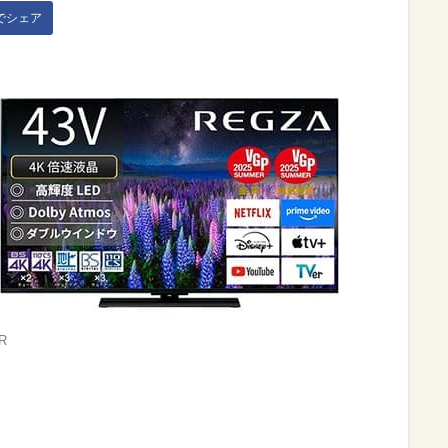
kでシェア
R