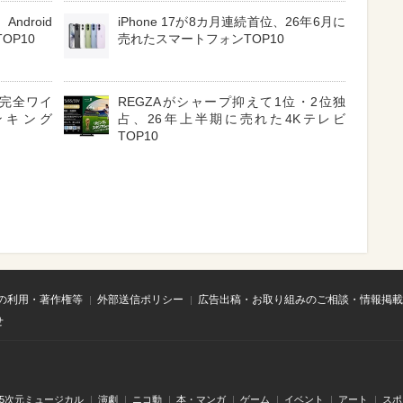
ndroid
iPhone 17が8カ月連続首位、26年6月に
OP10
売れたスマートフォンTOP10
3 完全ワイ
REGZAがシャープ抑えて1位・2位独
ンキング
占、26年上半期に売れた4Kテレビ
TOP10
の利用・著作権等
外部送信ポリシー
広告出稿・お取り組みのご相談・情報掲載
せ
.5次元ミュージカル
演劇
ニコ動
本・マンガ
ゲーム
イベント
アート
スポ