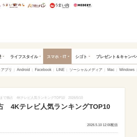
総研 ディズニー特集
mimot.
うまいめし
うまいパン
うまい肉
Medery.
ぴあ総研（うれぴあ）
愛
ライフスタイル
スマホ・IT
シゴト
プレゼント＆キャンペ
アプリ
Android
Facebook
LINE
ソーシャルメディア
Mac
Windows
まで独占 4Kテレビ人気ランキングTOP10 2026/5/10
独占 4Kテレビ人気ランキングTOP10
2026.5.10 12:00配信