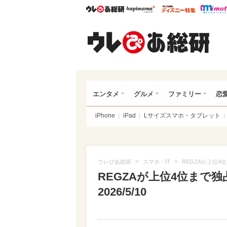
ウレぴあ総研
ハピママ*
ウレぴあ
ウレ
エンタメ
グルメ
ファミリー
恋
iPhone
iPad
Lサイズスマホ・タブレット
>
>
ウレぴあ総研
スマホ・IT
REGZAが上位4位
REGZAが上位4位まで
2026/5/10