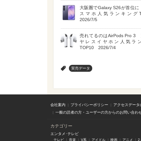
大阪圏でGalaxy S26が首位に A
スマホ人気ランキングT
2026/7/5
売れてるのはAirPods Pro 
ヤレスイヤホン人気ラ
TOP10 2026/7/4
>
実売データ
会社案内
プライバシーポリシー
アクセスデータ
一般の読者の方・ユーザーの方からのお問い合わ
カテゴリー
エンタメ･テレビ
テレビ
音楽
V系
アイドル
映画
アニメ
2