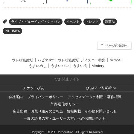
ライブ・ビューイング・ジャパン
イベント
トレンド
新商品
>
PR TIMES
ページの先頭へ
ウレぴあ総研
|
ハピママ*
|
ウレぴあ総研 ディズニー特集
|
mimot.
|
うまいめし
|
うまいパン
|
うまい肉
|
Medery.
ぴあ関連サイト
チケットぴあ
ぴあ(アプリ&Web)
会社案内
プライバシーポリシー
アクセスデータの利用・著作権等
外部送信ポリシー
広告出稿・お取り組みのご相談・情報掲載・その他お問い合わせ
一般の読者の方・ユーザーの方からのお問い合わせ
Copyright (C) PIA Corporation. All Rights Reserved.