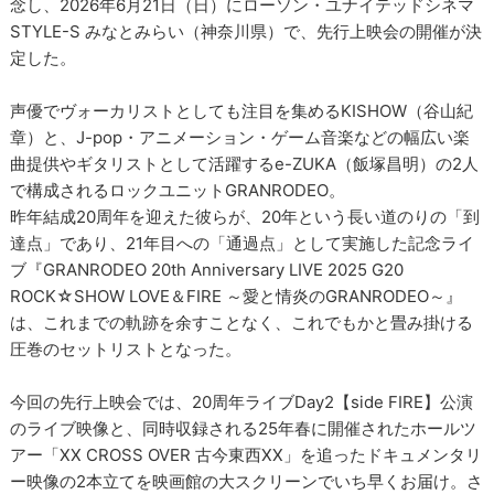
念し、2026年6月21日（日）にローソン・ユナイテッドシネマ
STYLE-S みなとみらい（神奈川県）で、先行上映会の開催が決
定した。
声優でヴォーカリストとしても注目を集めるKISHOW（谷山紀
章）と、J-pop・アニメーション・ゲーム音楽などの幅広い楽
曲提供やギタリストとして活躍するe-ZUKA（飯塚昌明）の2人
で構成されるロックユニットGRANRODEO。
昨年結成20周年を迎えた彼らが、20年という長い道のりの「到
達点」であり、21年目への「通過点」として実施した記念ライ
ブ『GRANRODEO 20th Anniversary LIVE 2025 G20
ROCK☆SHOW LOVE＆FIRE ～愛と情炎のGRANRODEO～』
は、これまでの軌跡を余すことなく、これでもかと畳み掛ける
圧巻のセットリストとなった。
今回の先行上映会では、20周年ライブDay2【side FIRE】公演
のライブ映像と、同時収録される25年春に開催されたホールツ
アー「XX CROSS OVER 古今東西XX」を追ったドキュメンタリ
ー映像の2本立てを映画館の大スクリーンでいち早くお届け。さ