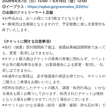
2026年6月7日（日）13:00 ～ 6月19日（金）12:00
◎イープラス：
https://eplus.jp/granrodeo_G20/lv/
◎全国のファミリーマート店舗
※お申込みは、お一人様につき2枚までとなります。
※一般発売は先着順となりますので、予定枚数に達し次第受付を
終了いたします。
《チケットに関する注意事項》
※先行（抽選）受付期間終了後は、抽選結果確認期間前であって
も、変更・取消しはできません。
※チケット購入後はチケットの発券の有無に関わらず、イベント
中止等の案内事項を除き、お客様都合による変更・取消し・払
戻しはできません。
※未成年のお客様は、必ず保護者の承諾を得てから、チケットの
ご購入とご来場をお願いいたします。
※営利を目的としたチケットの購入、譲渡・転売行為は、いかな
る場合も固くお断りしております。転売されたチケットは無効
となり入場をお断りさせていただく場合がございます。
※チケットはいかなる場合（紛失・盗難・破損・持ち忘れ等）で