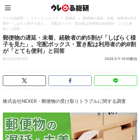
ウレぴあ総研（うれぴあ）
ウレぴあ総研
>
トレンドニュース
>
新商品
>
郵便物の遅延・未着、経験者の約5
割が「しばらく様子を見た」。宅配ボックス・置き配は利用者の約8割が「とても便
利」と回答
郵便物の遅延・未着、経験者の約5割が「しばらく様
子を見た」。宅配ボックス・置き配は利用者の約8割
が「とても便利」と回答
株式会社NEXER
2026.5.11 14:00配信
株式会社NEXER・郵便物の受け取りトラブルに関する調査