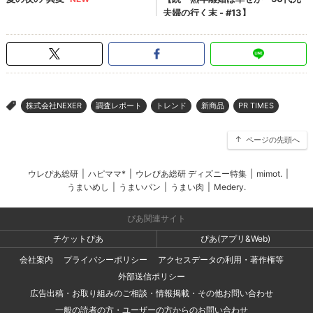
株式会社NEXER
調査レポート
トレンド
新商品
PR TIMES
>
ページの先頭へ
ウレぴあ総研
|
ハピママ*
|
ウレぴあ総研 ディズニー特集
|
mimot.
|
うまいめし
|
うまいパン
|
うまい肉
|
Medery.
ぴあ関連サイト
チケットぴあ
ぴあ(アプリ&Web)
会社案内
プライバシーポリシー
アクセスデータの利用・著作権等
外部送信ポリシー
広告出稿・お取り組みのご相談・情報掲載・その他お問い合わせ
一般の読者の方・ユーザーの方からのお問い合わせ