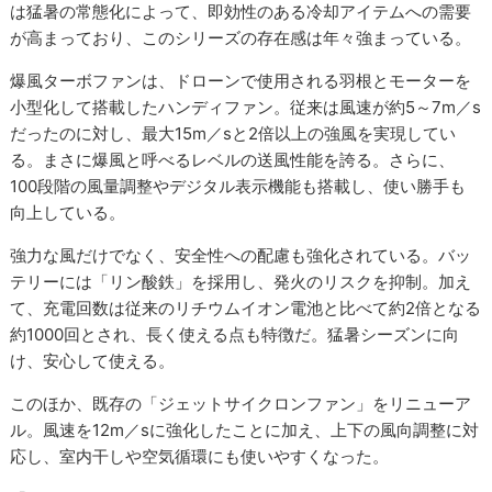
は猛暑の常態化によって、即効性のある冷却アイテムへの需要
が高まっており、このシリーズの存在感は年々強まっている。
爆風ターボファンは、ドローンで使用される羽根とモーターを
小型化して搭載したハンディファン。従来は風速が約5～7m／s
だったのに対し、最大15m／sと2倍以上の強風を実現してい
る。まさに爆風と呼べるレベルの送風性能を誇る。さらに、
100段階の風量調整やデジタル表示機能も搭載し、使い勝手も
向上している。
強力な風だけでなく、安全性への配慮も強化されている。バッ
テリーには「リン酸鉄」を採用し、発火のリスクを抑制。加え
て、充電回数は従来のリチウムイオン電池と比べて約2倍となる
約1000回とされ、長く使える点も特徴だ。猛暑シーズンに向
け、安心して使える。
このほか、既存の「ジェットサイクロンファン」をリニューア
ル。風速を12m／sに強化したことに加え、上下の風向調整に対
応し、室内干しや空気循環にも使いやすくなった。