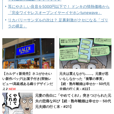
耳にやさしい良音を5000円以下で！ ドンキの情熱価格から
「完全ワイヤレスオープンイヤーイヤホンtunewave」
リカバリーサンダルの次は？ 足裏刺激がクセになる「ゴリ
ラの裸足」