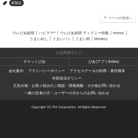
新製品
>
ページの先頭へ
ウレぴあ総研
|
ハピママ*
|
ウレぴあ総研 ディズニー特集
|
mimot.
|
うまいめし
|
うまいパン
|
うまい肉
|
Medery.
ぴあ関連サイト
チケットぴあ
ぴあ(アプリ&Web)
会社案内
プライバシーポリシー
アクセスデータの利用・著作権等
外部送信ポリシー
広告出稿・お取り組みのご相談・情報掲載・その他お問い合わせ
一般の読者の方・ユーザーの方からのお問い合わせ
Copyright (C) PIA Corporation. All Rights Reserved.