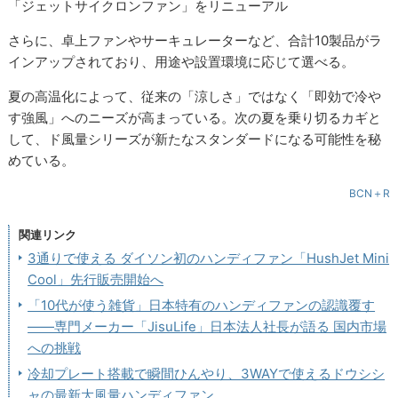
「ジェットサイクロンファン」をリニューアル
さらに、卓上ファンやサーキュレーターなど、合計10製品がラ
インアップされており、用途や設置環境に応じて選べる。
夏の高温化によって、従来の「涼しさ」ではなく「即効で冷や
す強風」へのニーズが高まっている。次の夏を乗り切るカギと
して、ド風量シリーズが新たなスタンダードになる可能性を秘
めている。
BCN＋R
関連リンク
3通りで使える ダイソン初のハンディファン「HushJet Mini
Cool」先行販売開始へ
「10代が使う雑貨」日本特有のハンディファンの認識覆す
――専門メーカー「JisuLife」日本法人社長が語る 国内市場
への挑戦
冷却プレート搭載で瞬間ひんやり、3WAYで使えるドウシシ
ャの最新大風量ハンディファン