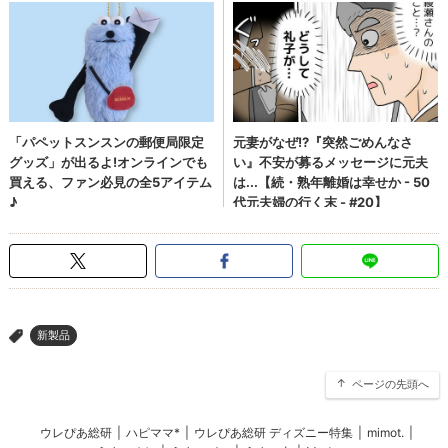
新製品
>
ページの先頭へ
ウレぴあ総研
|
ハピママ*
|
ウレぴあ総研 ディズニー特集
|
mimot.
|