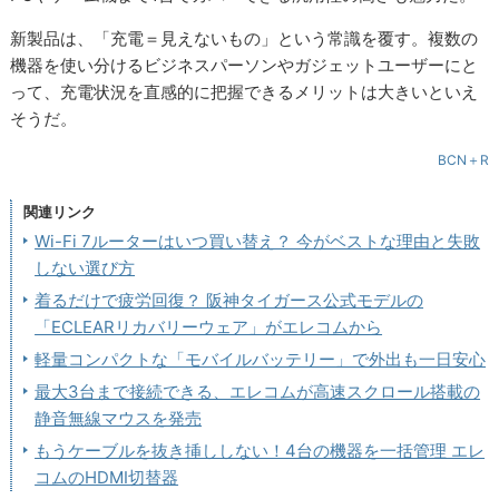
新製品は、「充電＝見えないもの」という常識を覆す。複数の
機器を使い分けるビジネスパーソンやガジェットユーザーにと
って、充電状況を直感的に把握できるメリットは大きいといえ
そうだ。
BCN＋R
関連リンク
Wi-Fi 7ルーターはいつ買い替え？ 今がベストな理由と失敗
しない選び方
着るだけで疲労回復？ 阪神タイガース公式モデルの
「ECLEARリカバリーウェア」がエレコムから
軽量コンパクトな「モバイルバッテリー」で外出も一日安心
最大3台まで接続できる、エレコムが高速スクロール搭載の
静音無線マウスを発売
もうケーブルを抜き挿ししない！4台の機器を一括管理 エレ
コムのHDMI切替器