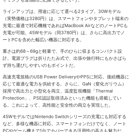
ラインアップは、用途に応じて選べる2タイプ。30Wモデル
（実勢価格は3280円）は、スマートフォンやタブレット端末の
充電に最適で対応機種であればMacBook AirなどのノートPCも
充電が可能。45Wモデル（同3780円）は、さらに高出力でノ
ートPCを含めた幅広い機器に対応する。
重さは約68～69gと軽量で、手のひらに収まるコンパクト設
計。電源プラグは折りたたみ式で、出張や旅行時にもかさばら
ず持ち運びしやすいのもポイントだ。
高速充電規格のUSB Power DeliveryやPPSに対応。接続機器に
応じて最適な電力を供給する。さらに、GaN（窒化ガリウム）
採用で高出力と小型化を両立、温度監視機能「Thermal
Protection」、PSE認証取得済みといった機能も搭載してい
る。これによって、高性能と安全性の両立を実現した。
45WモデルではNintendo Switchシリーズの充電にも対応する
など、多様な機器に対応。スマートフォンだけでなく、ノート
PCやゲーム機まで1台でカバーできる汎用性の高さも魅力だ。