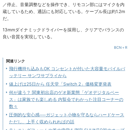
／停止、音量調整などを操作でき、リモコン部にはマイクを内
蔵しているため、通話にも対応している。ケーブル長は約1.2m
だ。
13mmダイナミックドライバーを採用し、クリアでバランスの
良い音質を実現している。
BCN＋R
関連リンク
飛行機持ち込みもOK コンセントが付いた大容量モバイルバ
ッテリー サンワサプライから
値上げは25日から 任天堂「Switch 2」価格変更発表
何が違う？ 関東初出店のゲオ新業態「ゲオデジタルベー
ス」は家族でも楽しめる 内覧会でわかった注目コーナーの
数々
圧倒的な安心感──ガジェット小物を守るならハードケース
ただし、上手く収められればの話