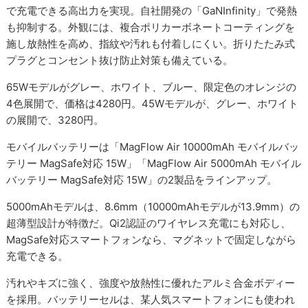
で充電できる高出力を実現。自社開発の「GaNInfinity」で発熱
も抑制する。外観には、複合ポリカーボネートコーティングを
施し放熱性を高め、指紋や汚れも付着しにくい。折りたたみ式
プラグとコンセント抜け防止対策も備えている。
65Wモデルがグレー、ホワイト、ブルー、限定色のオレンジの
4色展開で、価格は4280円。45Wモデルが、グレー、ホワイト
の展開で、3280円。
モバイルバッテリーは「MagFlow Air 10000mAh モバイルバッ
テリー MagSafe対応 15W」「MagFlow Air 5000mAh モバイル
バッテリー MagSafe対応 15W」の2製品をラインアップ。
5000mAhモデルは、8.6mm（10000mAhモデルが13.9mm）の
超薄型設計が特徴だ。Qi2認証のワイヤレス充電にも対応し、
MagSafe対応スマートフォンなら、マグネットで固定しながら
充電できる。
汚れやキズに強く、強度や放熱性に優れたアルミ合金ボディー
を採用。バッテリーセルは、某人気スマートフォンにも使われ