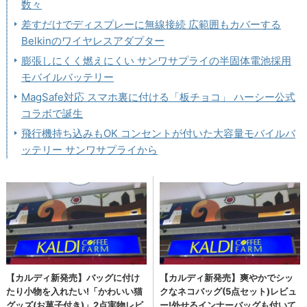
数々
差すだけでディスプレーに無線接続 広範囲もカバーする
Belkinのワイヤレスアダプター
膨張しにくく燃えにくい サンワサプライの半固体電池採用
モバイルバッテリー
MagSafe対応 スマホ裏に付ける「板チョコ」 ハーシー公式
コラボで誕生
飛行機持ち込みもOK コンセントが付いた大容量モバイルバ
ッテリー サンワサプライから