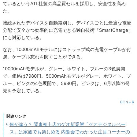
ているというATL社製の高品質セルを採用し、安全性を高め
た。
接続されたデバイスを自動識別し、デバイスごとに最適な電流
分配で安全かつ効率的に充電できる独自技術「SmartCharge」
にも対応している。
なお、10000mAhモデルにはストラップ式の充電ケーブルが付
属。ケーブル忘れを防ぐことができる。
10000mAhモデルが、グレー、ホワイト、ブルーの3色展開
で、価格は7980円。5000mAhモデルがグレー、ホワイト、ブ
ルー、ピンクの4色展開で、5980円。ピンクは、6月以降の発
売を予定している。
BCN＋R
関連リンク
何が違う？ 関東初出店のゲオ新業態「ゲオデジタルベー
ス」は家族でも楽しめる 内覧会でわかった注目コーナーの