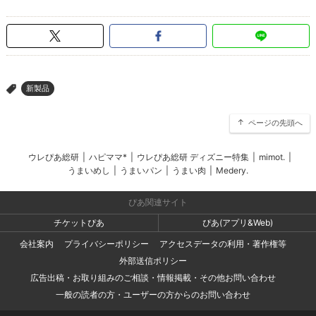
新製品
>
ページの先頭へ
ウレぴあ総研
|
ハピママ*
|
ウレぴあ総研 ディズニー特集
|
mimot.
|
うまいめし
|
うまいパン
|
うまい肉
|
Medery.
ぴあ関連サイト
チケットぴあ
ぴあ(アプリ&Web)
会社案内
プライバシーポリシー
アクセスデータの利用・著作権等
外部送信ポリシー
広告出稿・お取り組みのご相談・情報掲載・その他お問い合わせ
一般の読者の方・ユーザーの方からのお問い合わせ