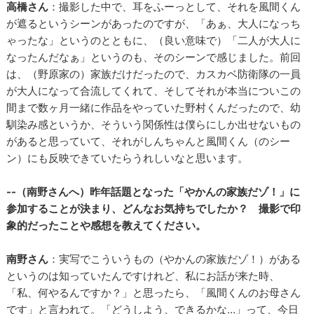
高橋さん
：撮影した中で、耳をふーっとして、それを風間くん
が遮るというシーンがあったのですが、「あぁ、大人になっち
ゃったな」というのとともに、（良い意味で）「二人が大人に
なったんだなぁ」というのも、そのシーンで感じました。前回
は、（野原家の）家族だけだったので、カスカベ防衛隊の一員
が大人になって合流してくれて、そしてそれが本当についこの
間まで数ヶ月一緒に作品をやっていた野村くんだったので、幼
馴染み感というか、そういう関係性は僕らにしか出せないもの
があると思っていて、それがしんちゃんと風間くん（のシー
ン）にも反映できていたらうれしいなと思います。
--（南野さんへ）昨年話題となった「やかんの家族だゾ！」に
参加することが決まり、どんなお気持ちでしたか？ 撮影で印
象的だったことや感想を教えてください。
南野さん
：実写でこういうもの（やかんの家族だゾ！）がある
というのは知っていたんですけれど、私にお話が来た時、
「私、何やるんですか？」と思ったら、「風間くんのお母さん
です」と言われて。「どうしよう、できるかな…」って、今日