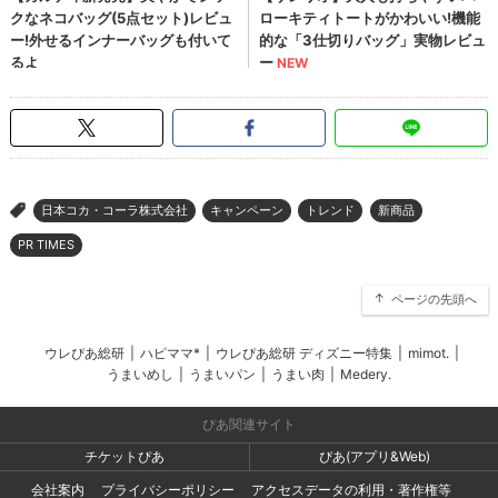
日本コカ・コーラ株式会社
キャンペーン
トレンド
新商品
>
PR TIMES
ページの先頭へ
ウレぴあ総研
|
ハピママ*
|
ウレぴあ総研 ディズニー特集
|
mimot.
|
うまいめし
|
うまいパン
|
うまい肉
|
Medery.
ぴあ関連サイト
チケットぴあ
ぴあ(アプリ&Web)
会社案内
プライバシーポリシー
アクセスデータの利用・著作権等