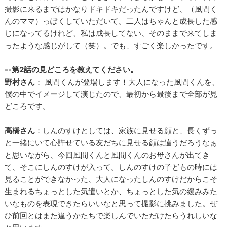
撮影に来るまではかなりドキドキだったんですけど、（風間く
んのママ）っぽくしていただいて。二人はちゃんと成長した感
じになってるけれど、私は成長してない、そのままで来てしま
ったような感じがして（笑）。でも、すごく楽しかったです。
--第2話の見どころを教えてください。
野村さん
： 風間くんが登場します！大人になった風間くんを、
僕の中でイメージして演じたので、最初から最後まで全部が見
どころです。
高橋さん
：しんのすけとしては、家族に見せる顔と、長くずっ
と一緒にいて心許せている友だちに見せる顔は違うだろうなぁ
と思いながら、今回風間くんと風間くんのお母さんが出てき
て、そこにしんのすけが入って。しんのすけの子どもの時には
見ることができなかった、大人になったしんのすけだからこそ
生まれるちょっとした気遣いとか、ちょっとした気の緩みみた
いなものを表現できたらいいなと思って撮影に挑みました。ぜ
ひ前回とはまた違うかたちで楽しんでいただけたらうれしいな