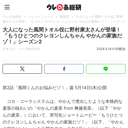
ウレぴあ総研（うれぴあ）
ウレぴあ総研
>
トレンドニュース
>
新商品
>
大人になった風間トオル役に野村
康太さんが登場！「もうひとつのクレヨンしんちゃん やかんの家族だゾ！」シーズン2
大人になった風間トオル役に野村康太さんが登場！
「もうひとつのクレヨンしんちゃん やかんの家族だ
ゾ！」シーズン2
日本コカ・コーラ株式会社
2026.5.14 0:00配信
第2話「風間くんのお悩みだゾ！」篇 5月14日(木)公開
コカ・コーラシステムは、やかんで煮出したような本格的な
麦茶の味わいの「やかんの麦茶 from 爽健美茶」（以下「やか
んの麦茶」）において、実写化ショートムービー「もうひとつ
のクレヨンしんちゃん やかんの家族だゾ！」（以下、「やかん