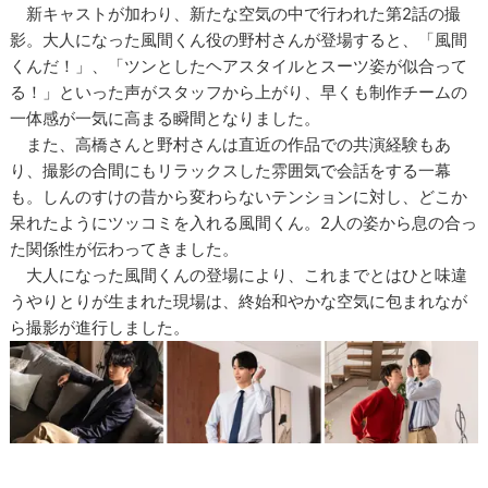
新キャストが加わり、新たな空気の中で行われた第2話の撮
影。大人になった風間くん役の野村さんが登場すると、「風間
くんだ！」、「ツンとしたヘアスタイルとスーツ姿が似合って
る！」といった声がスタッフから上がり、早くも制作チームの
一体感が一気に高まる瞬間となりました。
また、高橋さんと野村さんは直近の作品での共演経験もあ
り、撮影の合間にもリラックスした雰囲気で会話をする一幕
も。しんのすけの昔から変わらないテンションに対し、どこか
呆れたようにツッコミを入れる風間くん。2人の姿から息の合っ
た関係性が伝わってきました。
大人になった風間くんの登場により、これまでとはひと味違
うやりとりが生まれた現場は、終始和やかな空気に包まれなが
ら撮影が進行しました。