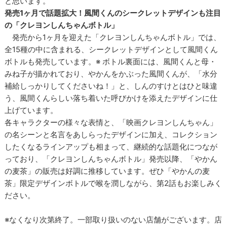
と思います。
発売1ヶ月で話題拡大！風間くんのシークレットデザインも注目
の「クレヨンしんちゃんボトル」
発売から1ヶ月を迎えた「クレヨンしんちゃんボトル」では、
全15種の中に含まれる、シークレットデザインとして風間くん
ボトルも発売しています。※ ボトル裏面には、風間くんと母・
みね子が描かれており、やかんをかぶった風間くんが、「水分
補給しっかりしてくださいね！」と、しんのすけとはひと味違
う、風間くんらしい落ち着いた呼びかけを添えたデザインに仕
上げています。
各キャラクターの様々な表情と、「映画クレヨンしんちゃん」
の名シーンと名言をあしらったデザインに加え、コレクション
したくなるラインアップも相まって、継続的な話題化につなが
っており、「クレヨンしんちゃんボトル」発売以降、「やかん
の麦茶」の販売は好調に推移しています。ぜひ「やかんの麦
茶」限定デザインボトルで喉を潤しながら、第2話もお楽しみく
ださい。
※なくなり次第終了。一部取り扱いのない店舗がございます。店