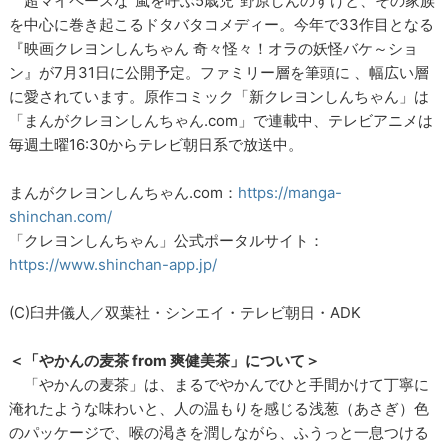
超マイペースな“嵐を呼ぶ5歳児”野原しんのすけと、その家族
を中心に巻き起こるドタバタコメディー。今年で33作目となる
『映画クレヨンしんちゃん 奇々怪々！オラの妖怪バケ～ショ
ン』が7月31日に公開予定。ファミリー層を筆頭に 、幅広い層
に愛されています。原作コミック「新クレヨンしんちゃん」は
「まんがクレヨンしんちゃん.com」で連載中、テレビアニメは
毎週土曜16:30からテレビ朝日系で放送中。
まんがクレヨンしんちゃん.com：
https://manga-
shinchan.com/
「クレヨンしんちゃん」公式ポータルサイト：
https://www.shinchan-app.jp/
(C)臼井儀人／双葉社・シンエイ・テレビ朝日・ADK
＜「やかんの麦茶 from 爽健美茶」について＞
「やかんの麦茶」は、まるでやかんでひと手間かけて丁寧に
淹れたような味わいと、人の温もりを感じる浅葱（あさぎ）色
のパッケージで、喉の渇きを潤しながら、ふうっと一息つける