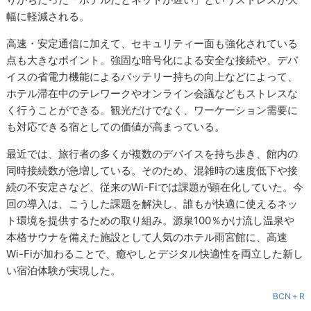
幅に軽減される。
高速・安定通信に加えて、セキュリティー面も強化されている
点も大きなポイント。強固な暗号化による安全な接続や、デバ
イスの省電力機能によるバッテリー持ちの向上などによって、
ホテル滞在中のテレワークやオンライン会議などもストレスな
く行うことができる。観光だけでなく、ワーケーション需要に
も対応できる宿としての価値が高まっている。
最近では、旅行者の多くが複数のデバイスを持ち歩き、館内の
同時接続数が急増している。そのため、混雑時の速度低下や接
続の不安定さなど、従来のWi-Fiでは課題が顕在化していた。今
回の導入は、こうした課題を解決し、誰もが快適に使えるネッ
ト環境を提供するための取り組み。源泉100％かけ流し温泉や
本格サウナを備えた施設として人気のホテル雨宮館に、高速
Wi-Fiが加わることで、癒やしとデジタル快適性を両立した新し
い宿泊体験が実現した。
BCN＋R