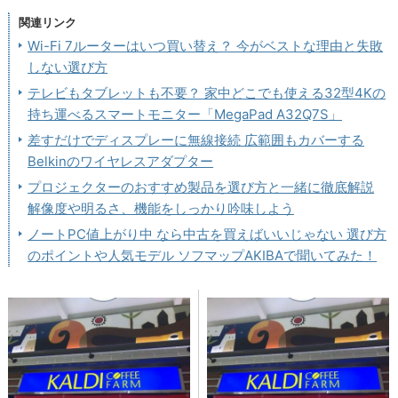
関連リンク
Wi-Fi 7ルーターはいつ買い替え？ 今がベストな理由と失敗
しない選び方
テレビもタブレットも不要？ 家中どこでも使える32型4Kの
持ち運べるスマートモニター「MegaPad A32Q7S」
差すだけでディスプレーに無線接続 広範囲もカバーする
Belkinのワイヤレスアダプター
プロジェクターのおすすめ製品を選び方と一緒に徹底解説
解像度や明るさ、機能をしっかり吟味しよう
ノートPC値上がり中 なら中古を買えばいいじゃない 選び方
のポイントや人気モデル ソフマップAKIBAで聞いてみた！