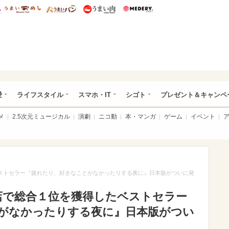
総研 ディズニー特集
mimot.
うまいめし
うまいパン
うまい肉
Medery.
ぴあ総研（うれぴあ）
愛
ライフスタイル
スマホ・IT
シゴト
プレゼント＆キャンペ
メ
2.5次元ミュージカル
演劇
ニコ動
本・マンガ
ゲーム
イベント
ベストセラー『疲れたり、好きなことがなかったりする夜に』日本版がついに発
書店で総合１位を獲得したベストセラー
がなかったりする夜に』日本版がつい