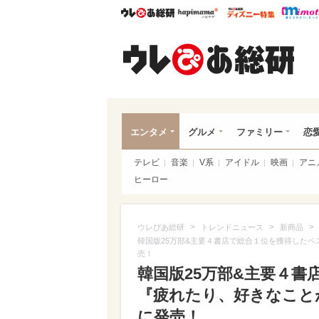
ウレぴあ総研
ハピママ*
ウレぴあ
ウレ
エンタメ
グルメ
ファミリー
恋
テレビ
音楽
V系
アイドル
映画
アニ
ヒーロー
>
>
>
ウレぴあ総研
トレンドニュース
新商品
韓国版25万部&主要４書店で総合１位を獲得した
売！
韓国版25万部&主要４
『疲れたり、好きなこと
に発売！