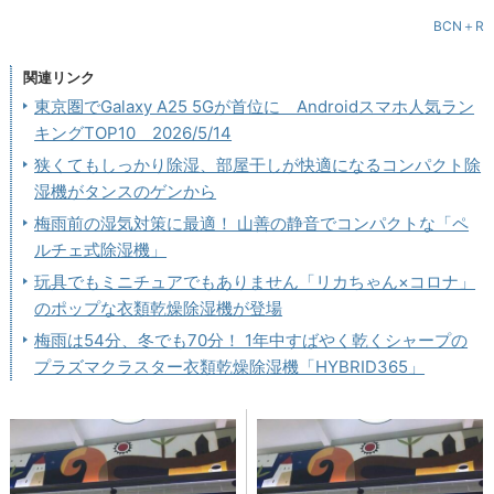
BCN＋R
関連リンク
東京圏でGalaxy A25 5Gが首位に Androidスマホ人気ラン
キングTOP10 2026/5/14
狭くてもしっかり除湿、部屋干しが快適になるコンパクト除
湿機がタンスのゲンから
梅雨前の湿気対策に最適！ 山善の静音でコンパクトな「ペ
ルチェ式除湿機」
玩具でもミニチュアでもありません「リカちゃん×コロナ」
のポップな衣類乾燥除湿機が登場
梅雨は54分、冬でも70分！ 1年中すばやく乾くシャープの
プラズマクラスター衣類乾燥除湿機「HYBRID365」