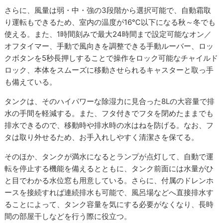
さらに、風量は弱・中・強の3段階から選択可能で、自動霜取
り運転もできるため、室内の温度が16℃以下になる秋～冬でも
使える。また、1時間刻みで最大24時間まで設定可能なオン／
オフタイマー、手動で風向きを調整できる手動ルーバー、ロッ
クボタンを5秒長押しすることで操作をロック可能なチャイルド
ロック、本体をスムーズに移動させられるキャスターと取っ手
も備えている。
タンクは、そのハイパワーな除湿力に見合った8Lの大容量で排
水の手間を軽減する。また、フタ付きでフタを閉めたままでも
排水できるので、移動時や排水時の水はねを防げる。なお、フ
タは取り外せるため、お手入れしやすく清潔さを保てる。
そのほか、タンクが満水になるとランプが点灯して、自動で運
転を停止する機能を備えるとともに、タンク前面には水量がひ
と目でわかる水位窓も用意している。さらに、付属のドレンホ
ースを接続すれば連続排水も可能で、風呂場などへ直接排水す
ることによって、タンク容量を気にする必要がなくなり、長時
間の部屋干しなどを行う際に役立つ。