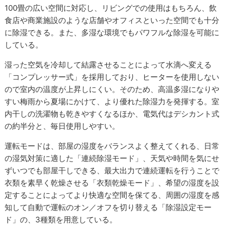
100畳の広い空間に対応し、リビングでの使用はもちろん、飲
食店や商業施設のような店舗やオフィスといった空間でも十分
に除湿できる。また、多湿な環境でもパワフルな除湿を可能に
している。
湿った空気を冷却して結露させることによって水滴へ変える
「コンプレッサー式」を採用しており、ヒーターを使用しない
ので室内の温度が上昇しにくい。そのため、高温多湿になりや
すい梅雨から夏場にかけて、より優れた除湿力を発揮する。室
内干しの洗濯物も乾きやすくなるほか、電気代はデシカント式
の約半分と、毎日使用しやすい。
運転モードは、部屋の湿度をバランスよく整えてくれる、日常
の湿気対策に適した「連続除湿モード」、天気や時間を気にせ
ずいつでも部屋干しできる、最大出力で連続運転を行うことで
衣類を素早く乾燥させる「衣類乾燥モード」、希望の湿度を設
定することによってより快適な空間を保てる、周囲の湿度を感
知して自動で運転のオン／オフを切り替える「除湿設定モー
ド」の、3種類を用意している。