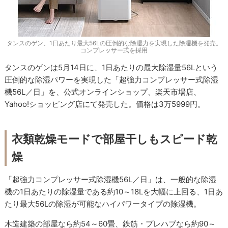
タンスのゲン、1日あたり最大56Lの圧倒的な除湿力を実現した除湿機を発売。
コンプレッサー式を採用
タンスのゲンは5月14日に、1日あたりの最大除湿量56Lという
圧倒的な除湿パワーを実現した「超強力コンプレッサー式除湿
機56L／日」を、公式オンラインショップ、楽天市場店、
Yahoo!ショッピング店にて発売した。価格は3万5999円。
衣類乾燥モードで部屋干しもスピード乾
燥
「超強力コンプレッサー式除湿機56L／日」は、一般的な除湿
機の1日あたりの除湿量である約10～18Lを大幅に上回る、1日あ
たり最大56Lの除湿が可能なハイパワータイプの除湿機。
木造建築の部屋なら約54～60畳、鉄筋・プレハブなら約90～