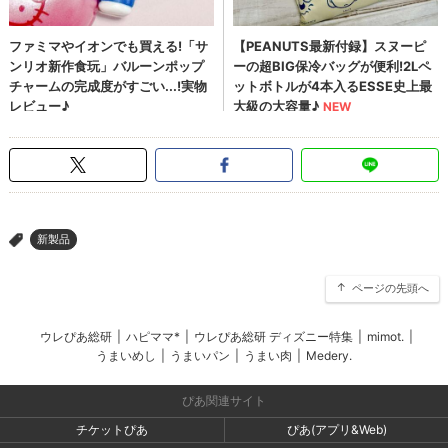
新製品
>
ページの先頭へ
ウレぴあ総研
|
ハピママ*
|
ウレぴあ総研 ディズニー特集
|
mimot.
|
うまいめし
|
うまいパン
|
うまい肉
|
Medery.
ぴあ関連サイト
チケットぴあ
ぴあ(アプリ&Web)