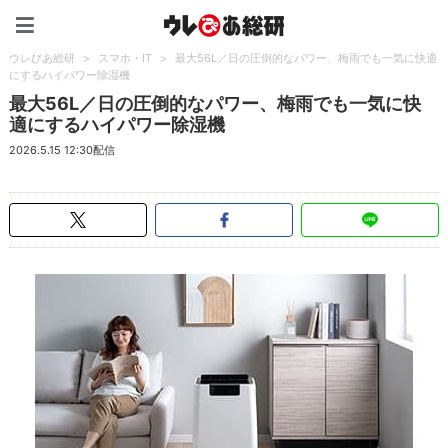
ウレぴあ総研（うれぴあ）
ウレぴあ総研
>
スマホ・IT
>
最大56L／日の圧倒的なパワー、梅雨でも一気に快適
にするハイパワー除湿機
最大56L／日の圧倒的なパワー、梅雨でも一気に快
適にするハイパワー除湿機
2026.5.15 12:30配信