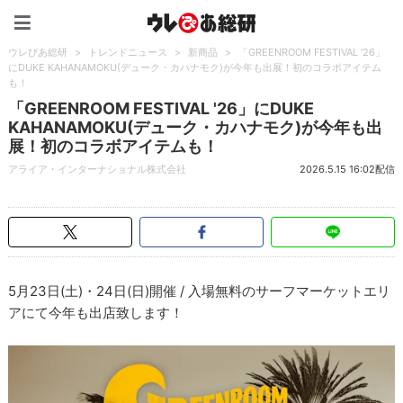
ウレぴあ総研（うれぴあ）
ウレぴあ総研
>
トレンドニュース
>
新商品
>
「GREENROOM FESTIVAL '26」
にDUKE KAHANAMOKU(デューク・カハナモク)が今年も出展！初のコラボアイテム
も！
「GREENROOM FESTIVAL '26」にDUKE
KAHANAMOKU(デューク・カハナモク)が今年も出
展！初のコラボアイテムも！
アライア・インターナショナル株式会社
2026.5.15 16:02配信
5月23日(土)・24日(日)開催 / 入場無料のサーフマーケットエリ
アにて今年も出店致します！