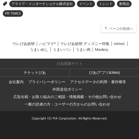
アライア・インターナショナル株式会社
イベント
トレンド
新商品
>
PR TIMES
ページの先頭へ
ウレぴあ総研
|
ハピママ*
|
ウレぴあ総研 ディズニー特集
|
mimot.
|
うまいめし
|
うまいパン
|
うまい肉
|
Medery.
ぴあ関連サイト
チケットぴあ
ぴあ(アプリ&Web)
会社案内
プライバシーポリシー
アクセスデータの利用・著作権等
外部送信ポリシー
広告出稿・お取り組みのご相談・情報掲載・その他お問い合わせ
一般の読者の方・ユーザーの方からのお問い合わせ
Copyright (C) PIA Corporation. All Rights Reserved.